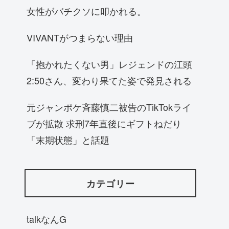
女性がバチクソに叩かれる。
VIVANTがつまらない理由
「抱かれたくない男」レジェンドの江頭
2:50さん、変わり果てた姿で発見される
元ジャンポケ斉藤慎二被告のTikTokライ
ブが拡散 求刑7年直後にギフトねだり
「末期状態」と話題
カテゴリー
talkなんG