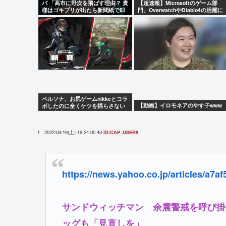
パ 「高市に野次を飛ばす理由？ 貴
【超速報】Microsoftのゲーム部
様はゴキブリが出たら新聞紙で叩
門、OverwatchやDiablo4の活躍に
かないのか？」
よりBlizzardが牽引役となる
ペルソナ、お尻ゲームnikkeとコラ
【動画】イロモネアのやす子www
ボしたのに全くケツを揺らさない
ため炎上
1 : 2022/03/19(土) 19:24:00.40
ID:CAP_USER9
https://news.yahoo.co.jp/articles/a
サンドウィッチマン 余震警戒を呼び掛
ッグも「見直しを」