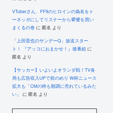
VTuberさん、FF9のヒロインの偽名をト
ーネッガにしてリスナーから顰蹙を買い
まくるの巻
に
匿名
より
「上田晋也のサンデーQ」放送スター
ト！ 『アッコにおまかせ！』後番組
に
匿名
より
【サッカー】いよいよオランダ戦！TV各
局も広告収入UPで前のめり W杯ニュース
拡大も「CMの枠も順調に売れているみた
い」
に
匿名
より