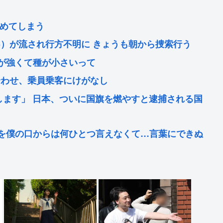
始めてしまう
6）が流され行方不明に きょうも朝から捜索行う
みが強くて種が小さいって
合わせ、乗員乗客にけがなし
します」 日本、ついに国旗を燃やすと逮捕される国
”を僕の口からは何ひとつ言えなくて…言葉にできぬ
「美しい」「迫力あった」 茶々役で視聴者称賛
口からは何ひとつ言えなくて悔しさを日々感じてま
を僕の口からは何ひとつ言えなくて… 言葉にできぬ