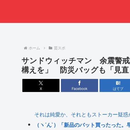
ホーム
芸スポ
サンドウィッチマン 余震警戒
構えを」 防災バッグも「見直
X
Facebook
はてブ
それは純愛か、それともストーカー疑惑
（ヽ´ん`）「新品のバット買ったった