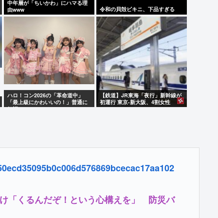
中年層が「ちいかわ」にハマる理
令和の貝殻ビキニ、下品すぎる
由www
ハロ！コン2026の「革命道中」
【鉄道】JR東海「夜行」新幹線が
「最上級にかわいいの！」普通に
初運行 東京-新大阪、4割女性
好評www
7af50ecd35095b0c006d576869bcecac17aa102
け「くるんだぞ！という心構えを」 防災バ