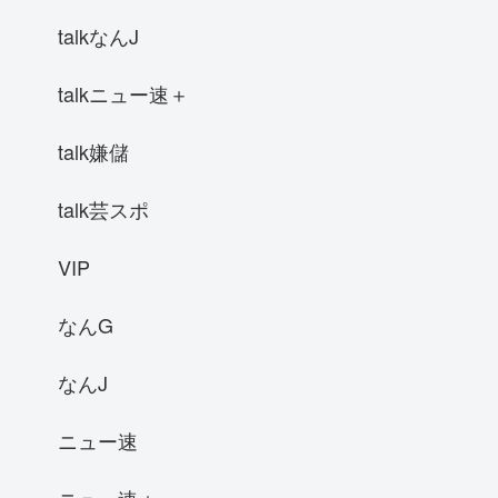
talkなんJ
talkニュー速＋
talk嫌儲
talk芸スポ
VIP
なんG
なんJ
ニュー速