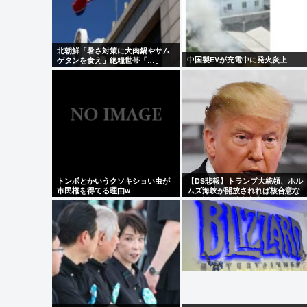
悔しさを日々感じております」
北朝鮮「暑さ対策に犬肉鍋やサム
中国製EVが充電中に発火炎上
Powered by livedoor 相互RSS
ゲタンを食え」絶糧世帯「…」
トンボとかいうクソキショい虫が
【DS悲報】トランプ大統領、ホル
市民権を得てる理由w
ムズ海峡が開放されれば核合意な
しで対イラン勝利宣言へ。
MAGA！