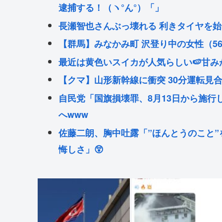
逮捕する！（ヽ°ん°）「」
長瀬智也さんぶっ壊れる 利きタイヤを
【群馬】みなかみ町 沢登り中の女性（5
最近は黄色いスイカが人気らしい🍉甘
【クマ】山形新幹線に衝突 30分運転見
自民党「国旗損壊罪、8月13日から施行
へwww
佐藤二朗、胸中吐露「”ほんとうのこと
悔しさ」😲
乃木坂46・井上和、堂々の大河デビュー
佐藤二朗さんX更新「本当のことを僕の
す」
佐藤二朗、胸中吐露「”ほんとうのこと”