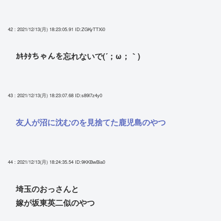
42 : 2021/12/13(月) 18:23:05.91
ID:ZGKyTTXi0
ｶｷﾀﾀちゃんを忘れないで(´；ω；｀)
43 : 2021/12/13(月) 18:23:07.68
ID:s89l7z4y0
友人が沼に沈むのを見捨てた鹿児島のやつ
44 : 2021/12/13(月) 18:24:35.54
ID:9KKBwBia0
埼玉のおっさんと
嫁が坂東英二似のやつ