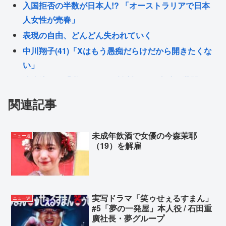
入国拒否の半数が日本人!? 「オーストラリアで日本
人女性が売春」
表現の自由、どんどん失われていく
中川翔子(41)「Xはもう愚痴だらけだから開きたくな
い」
渡邊渚さん「私がPTSDと診断された当時、世間では
まだPTSDという言葉は浸透されてなかった」
関連記事
【画像】本田望結の妹、本田望結より実ってしまう
終戦日「はぁ~日本はこんな酷いことされたぁ…戦争
未成年飲酒で女優の今森茉耶
ニュー速
しちゃだめぇ…」ワイ「加害にも触れたら？」
（19）を解雇
Powered by livedoor 相互RSS
実写ドラマ「笑ゥせぇるすまん」
ニュー速
#5「夢の一発屋」本人役 / 石田重
廣社長・夢グループ