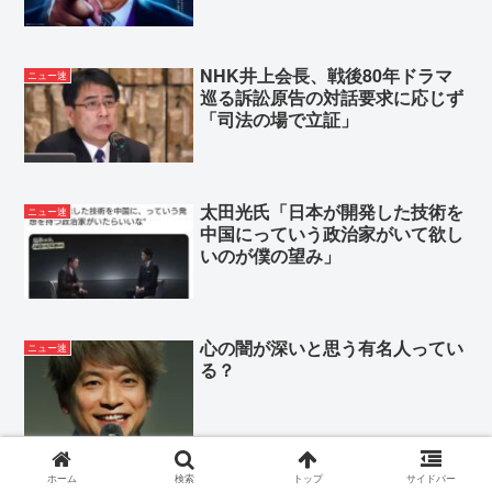
NHK井上会長、戦後80年ドラマ
ニュー速
巡る訴訟原告の対話要求に応じず
「司法の場で立証」
太田光氏「日本が開発した技術を
ニュー速
中国にっていう政治家がいて欲し
いのが僕の望み」
心の闇が深いと思う有名人ってい
ニュー速
る？
ホーム
検索
トップ
サイドバー
宝塚で再三の調査の結果いじめは
ニュー速