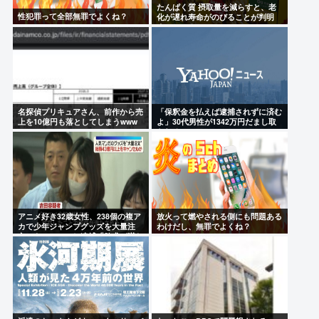
たんぱく質 摂取量を減らすと、老
性犯罪って全部無罪でよくね？
化が遅れ寿命がのびることが判明
まっちゃん(;ω;)
名探偵プリキュアさん、前作から売
「保釈金を払えば逮捕されずに済む
上を10億円も落としてしまうwww
よ」30代男性が1342万円だまし取
られる
アニメ好き32歳女性、238個の複ア
放火って燃やされる側にも問題ある
カで少年ジャンプグッズを大量注
わけだし、無罪でよくね？
文・キャンセルし逮捕「欲求が満た
された」