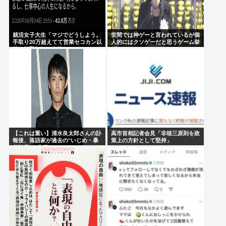
就活女子大生「マジでどうしよう。
世間では神ゲーと言われているが個
手取り20万超えてて営業セコカン以
人的にはクソゲーだと思うゲーム挙
外で転勤無しの会社ない」
げてけwww
【これは重い】清水良太郎さんの訃
高市首相記者会見「非核三原則を政
報後、落語家が過去の“いじめ・暴
策上の方針として堅持」
行被害”を告発