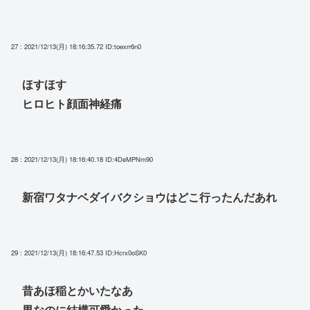
27 : 2021/12/13(月) 18:16:35.72
ID:toexrr6n0
ほすほす
ヒロヒト顔面神経痛
28 : 2021/12/13(月) 18:16:40.18
ID:4DeMPNm90
新宿ワタナベダイバクショウはどこ行ったんだあれ
29 : 2021/12/13(月) 18:16:47.53
ID:Hcrx0oSK0
昔あほ稲とかいたなあ
男なのに結構可愛かった