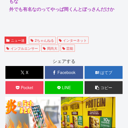
もな
外でも有名なのってやっぱ岡くんとぼっさんだけか
ニュー速
2ちゃんねる
インターネット
インフルエンサー
岡尚大
芸能
シェアする
X
Facebook
はてブ
Pocket
LINE
コピー