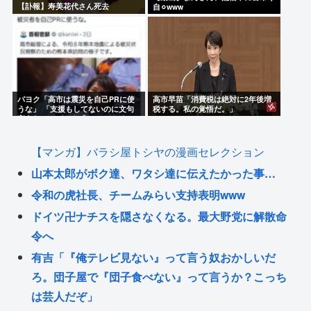
【訃報】寿美花代さん死去
自⚪︎www
パヨク「高市は震災を自己PRに使
高市早苗「消費税は絶対に2年後増
うな」 「支援もしてないのに文句
税する。私の覚悟だ。」
言うな！」パヨク「してるけど」
「証拠出せ！」
【マンガ】バラシ屋トシヤの漫画セレクション
山本太郎がボク達、ワタシ達に伝えたかった事…
令和の虎社長、チームみらい支持表明www
ドイツ卍ナチスを隠さなくなる。最大野党に解散命
令へ
有吉「『俺テレビ見ない』って言う奴おかしいだ
ろ。団子屋で『団子食べない』って言うか？こっち
は芸人だぞ」