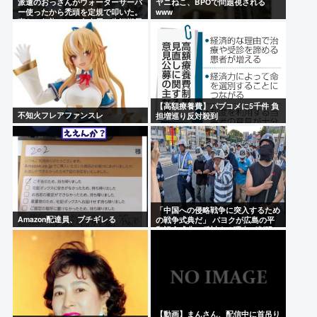
派遣のおっさんがウォーターサーバ
ヤニねこ、BPOで問題視される
ー使ったから禿頭を定規で叩いた。
www
直だと伝染るし。名古屋で氷河期展
【高額療養費】パブコメに5千件 負
不知火フレアファンスレ
担増巡り反対殺到
「中国への侵略戦争に突入するため
Amazon配達員、ブチギレる
の戦争式典だ」 パヨクが広島の平
和記念式典に反対する理由が判明
【動画】まんさん、配信中に首吊り