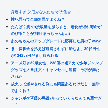
身近すぎる“厄介な人たち”が大集合！
性犯罪って全部無罪でよくね？
たんぱく質 👈摂取量を減らすと、老化が遅れ寿命が
のびることが判明 まっちゃん(;ω;)
あのちゃんのアップグレードに応募した男の子www
👮「保釈金を払えば逮捕されずに済むよ」30代男性
が1342万円だまし取られる
アニメ好き32歳女性、238個の複アカで少年ジャンプ
グッズを大量注文・キャンセルし逮捕「欲求が満た
された」
放火って燃やされる側にも問題あるわけだし、無罪
でよくね？
ジャンポケ斉藤の懲役7年っていくらなんでも重すぎ
ね？