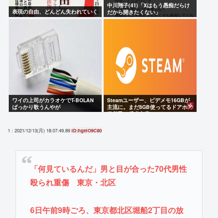
中川翔子(41)「Xはもう愚痴だらけ
表現の自由、どんどん失われていく
だから開きたくない」
ワイの上司がカラオケでT-BOLAN
Steamユーザー、ビデメモ16GBが
ばっかり歌うんやが
主流に。まだ8GB使ってるドアホの
嫌儲民は反省文書いてね。
1 : 2021/12/13(月) 18:07:49.89
ID:hgelO9C80
「何見ているんだ」男と目が合った70代男性
殴られ重傷 東京・北区
6日午前9時ごろ、東京都北区堀船2丁目の放