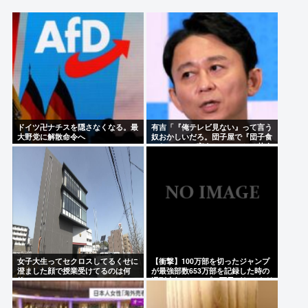
積水ハウス「地面師に55億円騙し取られた…」ワイ
「はえーかわいそう…会社滅茶苦茶やろなぁ」
「ジャニーさんとつかこうへい氏は同じ」 少年隊・
錦織一清が明かすレジェンドの共通点と我流の演出
論
アイドル「歌ってみた」→(ヽ´ん`)「悪口ではないけ
ドイツ卍ナチスを隠さなくなる。最
有吉「『俺テレビ見ない』って言う
ど下手ですね」
大野党に解散命令へ
奴おかしいだろ。団子屋で『団子食
べない』って言うか？こっちは芸人
だぞ」
Powered by livedoor 相互RSS
女子大生ってセクロスしてるくせに
【衝撃】100万部を切ったジャンプ
澄ました顔で授業受けてるのは何
が最強部数653万部を記録した時の
故？？
週刊少年ジャンプの面子がヤバすぎ
る