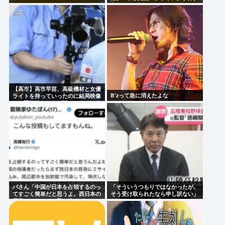
あとひとつは？
【高市】高市早苗、高級機材と女優
B’zって急に消えたよな
ライトを持っていったのに結局映像
でも不気味なトカゲ顔になってしま
う
パさん「中国が日本を占領するのっ
「そういうつもりではなかったが、
てすごく簡単だと思うよ。西日本の
そう受け取られたなら申し訳ない」
原発にミサイルを撃ち込めばいい」
なにコレ？ジャップ？？？