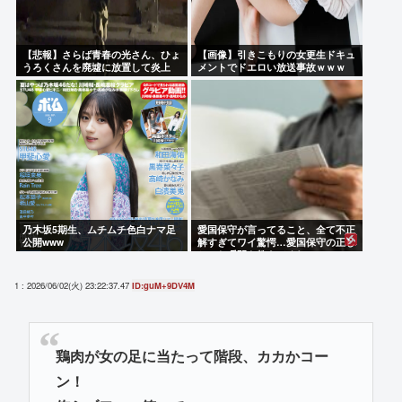
【悲報】さらば青春の光さん、ひょ
【画像】引きこもりの女更生ドキュ
うろくさんを廃墟に放置して炎上
メントでドエロい放送事故ｗｗｗ
www
乃木坂5期生、ムチムチ色白ナマ足
愛国保守が言ってること、全て不正
公開www
解すぎてワイ驚愕…愛国保守の正し
かった瞬間を教えてくれ…
1 : 2026/06/02(火) 23:22:37.47
ID:guM+9DV4M
鶏肉が女の足に当たって階段、カカかコー
ン！