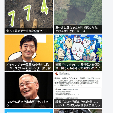
夏休みに父ちゃんが川で死んだら、
女って容姿ゲーすぎないか？
どげんすると(´・ω・`)❓
メッセンジャー黒田 幼少期が壮絶
映画「ちいかわ」、興行収入50億到
「ガラスないからカレンダー貼り付
達。岡くんも小さくて可愛いのにど
け」「トイレは悪夢。発酵すんね
うして差がついたのか…
ん…」
1989年に起きた出来事、ヤバすぎ
識者「山上が発砲した0.2秒前にス
る
ナイパーの弾丸が安倍さんに当たっ
ていた！」 これ。