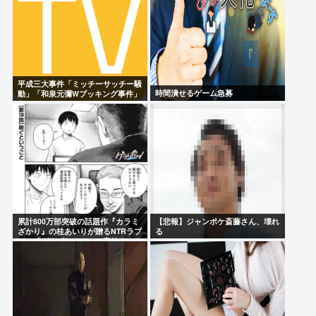
平成三大事件「ミッチーサッチー騒
時間潰せるゲーム急募
動」「和泉元彌Wブッキング事件」
あとひとつは？
累計800万部突破の話題作『カラミ
【悲報】ジャンポケ斎藤さん、壊れ
ざかり』の桂あいりが贈るNTRラブ
る
コメ「グラぱらっ！」、完結までラ
スト2話！！