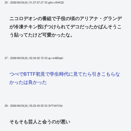
25 : 2026/06/03(水) 01:27:57.27
ID:g0m+8VKQ0
ニコロデオンの番組で子役の頃のアリアナ・グランデ
が冷凍チキン投げつけられてデコだったかばんそうこ
う貼ってたけど可愛かったな。
27 : 2026/06/03(水) 02:34:02.72
ID:qc+k4BGqH
つべでBTTF初見で学生時代に見てたら引きこもらな
かったは良かった
29 : 2026/06/03(水) 05:23:45.55
ID:3VTVkFiOd
そもそも芸人と会うのが悪い