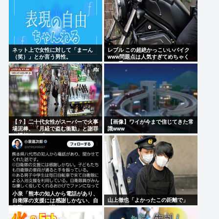
ネット上で女性に対して「まーん
レブル この超絶かっこいいバイク
（笑）」とか言う男性。
www問題点は人気すぎてめちゃく
ちゃ乗ってるやついるwww
【？】二十代女性がスーパーで火事
【画像】ワイが今まで信じてきた常
場泥棒、「月経で盗む衝動」と謝罪
識www
も返却もせず
小泉「熊本の知人から電話があり、
山上徹也「よかったこの距離で」
自衛隊の支援には感謝しかない、自
衛隊のファンが増えてるとのこと
」