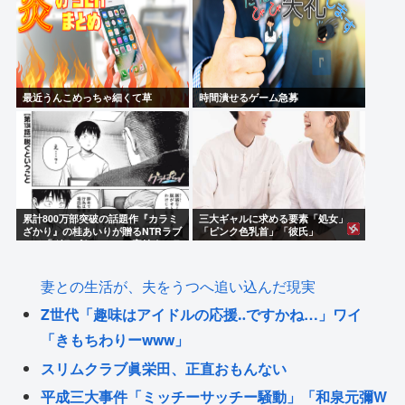
最近うんこめっちゃ細くて草
時間潰せるゲーム急募
累計800万部突破の話題作『カラミ
三大ギャルに求める要素「処女」
ざかり』の桂あいりが贈るNTRラブ
「ピンク色乳首」「彼氏」
コメ「グラぱらっ！」、完結までラ
スト2話！！
妻との生活が、夫をうつへ追い込んだ現実
Z世代「趣味はアイドルの応援‥ですかね…」ワイ
「きもちわりーwww」
スリムクラブ眞栄田、正直おもんない
平成三大事件「ミッチーサッチー騒動」「和泉元彌W