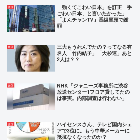
「強くてこわい日本」を訂正「手
嫌儲
ごわい日本、と言いたかった」
「よんチャンTV」番組冒頭で謝
罪
三大もう死んでたの？ってなる有
嫌儲
名人「竹内結子」「大杉連」あと
2人は？？
NHK「ジャニーズ事務所に渋谷
嫌儲
放送センター1フロア貸してたの
は事実。内部調査は行わない」
ハイセンスさん、テレビ国内シェ
嫌儲
アで3位に。もう中華メーカーに
抵抗なくなったのか？