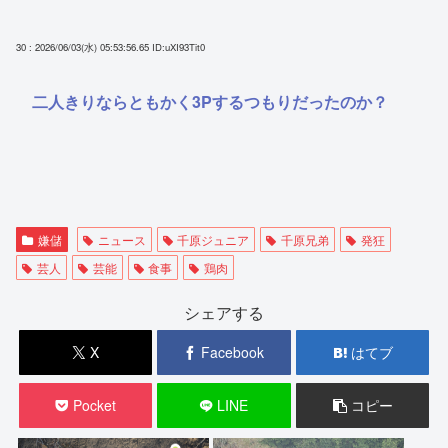
30 : 2026/06/03(水) 05:53:56.65
ID:uXI93Tit0
二人きりならともかく3Pするつもりだったのか？
嫌儲
ニュース
千原ジュニア
千原兄弟
発狂
芸人
芸能
食事
鶏肉
シェアする
X
Facebook
はてブ
Pocket
LINE
コピー