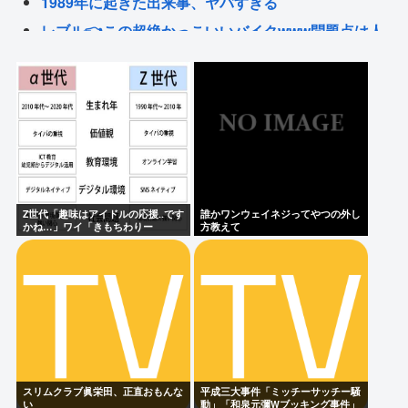
1989年に起きた出来事、ヤバすぎる
レブル👈この超絶かっこいいバイクwww問題点は人
気すぎてめちゃくちゃ乗ってるやついるwww
wakatteTVの高田ふーみんこと、武田塾の高田史拓さ
ん召喚スレ
【画像】この兎のアイドルvtuberさん
山上徹也「よかったこの距離で」
「あの、ナメてます？さっきから」ショートスリー
Z世代「趣味はアイドルの応援‥です
誰かワンウェイネジってやつの外し
パー・堀大輔氏が高須幹弥氏にブチギレ
かね…」ワイ「きもちわりー
方教えて
www」
Powered by livedoor 相互RSS
スリムクラブ眞栄田、正直おもんな
平成三大事件「ミッチーサッチー騒
い
動」「和泉元彌Wブッキング事件」