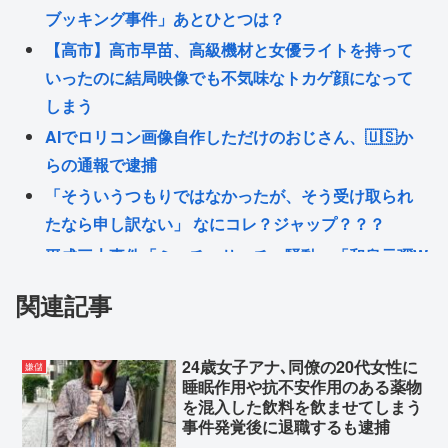
ブッキング事件」あとひとつは？
【高市】高市早苗、高級機材と女優ライトを持って
いったのに結局映像でも不気味なトカゲ顔になって
しまう
AIでロリコン画像自作しただけのおじさん、🇺🇸か
らの通報で逮捕
「そういうつもりではなかったが、そう受け取られ
たなら申し訳ない」 なにコレ？ジャップ？？？
平成三大事件「ミッチーサッチー騒動」「和泉元彌W
ブッキング事件」あとひとつは？
関連記事
愛国保守が言ってること、全て不正解すぎてワイ驚
愕…愛国保守の正しかった瞬間を教えてくれ…
24歳女子アナ､同僚の20代女性に
嫌儲
移民の多い国は豊かで移民も少ない国は貧しかった
睡眠作用や抗不安作用のある薬物
ネトウヨ🏺愛国保守、また嘘で扇動し日本破壊成功
を混入した飲料を飲ませてしまう
事件発覚後に退職するも逮捕
はっきり言う、無差別大量殺人を実行して死刑にな