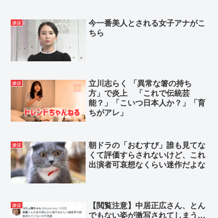
りたい。
今一番美人とされる女子アナがこ
嫌儲
ちら
Powered by livedoor 相互RSS
立川志らく 「異常な箸の持ち
嫌儲
方」で炎上 「これで伝統芸
能？」「こいつ日本人か？」「育
ちがアレ」
朝ドラの「おむすび」誰も見てな
嫌儲
くて評価すらされないけど、これ
出演者可哀想なくらい迷作だよな
【閲覧注意】中居正広さん、とん
嫌儲
でもない姿が激写されてしまう…