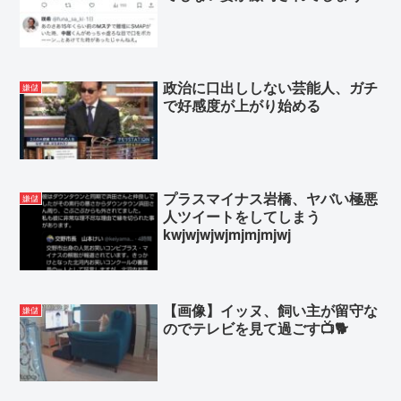
政治に口出ししない芸能人、ガチ
嫌儲
で好感度が上がり始める
プラスマイナス岩橋、ヤバい極悪
嫌儲
人ツイートをしてしまう
kwjwjwjwjmjmjmjwj
【画像】イッヌ、飼い主が留守な
嫌儲
のでテレビを見て過ごす📺🐕