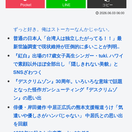
Pocket
LINE
コピー
2026.06.03 06:00
ずっと好き。俺はストーカーなんかじゃない。
普通の日本人「台湾人は独立したがってる！！」最
新世論調査で現状維持が圧倒的に多いことが判明..
『紅白』出場の17歳女子高生シンガー・tuki. ハワイ
で素顔以外ほぼ全部出し 「隠しきれない美貌」と
SNSざわつく
『デスクリムゾン』30周年。いろいろな意味で話題
となった怪作ガンシューティング『デスクリムゾ
ン』の思い出
俳優・岸田健作 中居正広氏の熊本支援報道うけ「気
遣いや優しさがハンパじゃない」 中居氏との思い出
を回顧