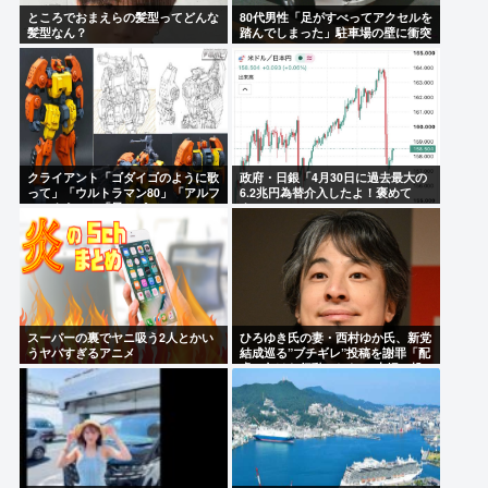
ところでおまえらの髪型ってどんな
80代男性「足がすべってアクセルを
髪型なん？
踏んでしまった」駐車場の壁に衝突
クライアント「ゴダイゴのように歌
政府・日銀「4月30日に過去最大の
って」「ウルトラマン80」「アルフ
6.2兆円為替介入したよ！褒めて
ィのように」「星のピアス」
よ！」
スーパーの裏でヤニ吸う2人とかい
ひろゆき氏の妻・西村ゆか氏、新党
うヤバすぎるアニメ
結成巡る”ブチギレ”投稿を謝罪「配
慮に欠けた行動でした」 夫婦で投
稿