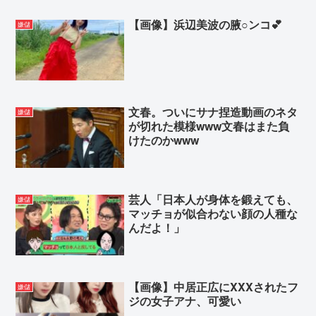
【画像】浜辺美波の腋○ンコ💕
嫌儲
文春。ついにサナ捏造動画のネタ
嫌儲
が切れた模様www文春はまた負
けたのかwww
芸人「日本人が身体を鍛えても、
嫌儲
マッチョが似合わない顔の人種な
んだよ！」
【画像】中居正広にXXXされたフ
嫌儲
ジの女子アナ、可愛い