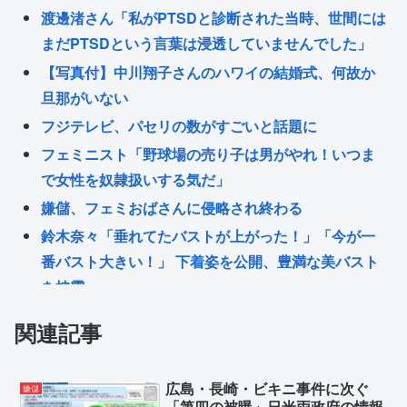
渡邊渚さん「私がPTSDと診断された当時、世間には
まだPTSDという言葉は浸透していませんでした」
【写真付】中川翔子さんのハワイの結婚式、何故か
旦那がいない
フジテレビ、パセリの数がすごいと話題に
フェミニスト「野球場の売り子は男がやれ！いつま
で女性を奴隷扱いする気だ」
嫌儲、フェミおばさんに侵略され終わる
鈴木奈々「垂れてたバストが上がった！」「今が一
番バスト大きい！」 下着姿を公開、豊満な美バスト
を披露
イスラエル「原爆は日本が侵略した天罰。追悼され
関連記事
るべきは侵略された中国や韓国の人々だよ
れいわ新選組 改名へ
広島・長崎・ビキニ事件に次ぐ
嫌儲
【正論】イスラエル政府元高官 「原爆式典にうんざ
「第四の被曝」日米両政府の情報