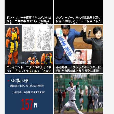
ドン・キホーテ露店「うなぎのかば
カズレーザー、車の任意保険を巡り
焼き」で食中毒 男女14人が発熱や
持論「強制しろよ！」「保険にも入
腹痛など訴え…サルモネラ属の菌検
れないヤツは運転すんなよ」
出
クライアント「ゴダイゴのように歌
小池知事、「ブラックボックス」批
って」「ウルトラマン80」「アルフ
判した自民都連と蜜月 変化の事情
ィのように」「星のピアス」