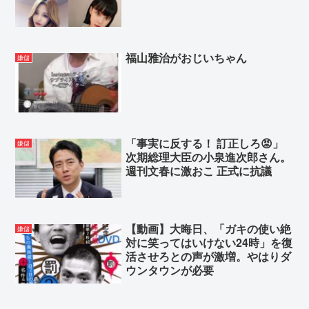
福山雅治がおじいちゃん
嫌儲
「事実に反する！ 訂正しろ😡」
嫌儲
次期総理大臣の小泉進次郎さん。
週刊文春に激おこ 正式に抗議
【動画】大晦日、「ガキの使い絶
嫌儲
対に笑ってはいけない24時」を復
活させろとの声が激増。やはりダ
ウンタウンが必要