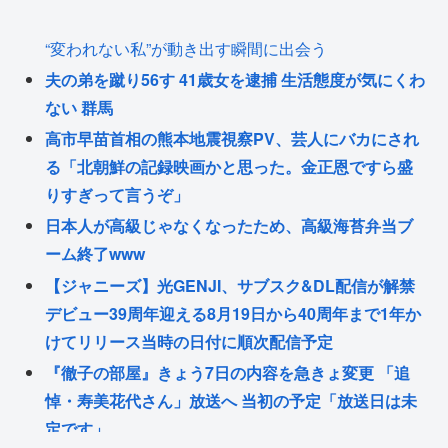
“変われない私”が動き出す瞬間に出会う
夫の弟を蹴り56す 41歳女を逮捕 生活態度が気にくわ
ない 群馬
高市早苗首相の熊本地震視察PV、芸人にバカにされ
る「北朝鮮の記録映画かと思った。金正恩ですら盛
りすぎって言うぞ」
日本人が高級じゃなくなったため、高級海苔弁当ブ
ーム終了www
【ジャニーズ】光GENJI、サブスク&DL配信が解禁
デビュー39周年迎える8月19日から40周年まで1年か
けてリリース当時の日付に順次配信予定
『徹子の部屋』きょう7日の内容を急きょ変更 「追
悼・寿美花代さん」放送へ 当初の予定「放送日は未
定です」