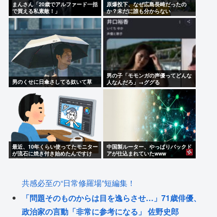
まんさん「20歳でアルファード一括
原爆投下、なぜ広島長崎だったの
で買える私素敵！」
か？未だに誰も分からない
男の子「モモンガの声優ってどんな
男のくせに日傘さしてる奴いて草
人なんだろ」→ググる
最近、10年くらい使ってたモニター
中国製ルーター、やっぱりバックド
が流石に焼き付き始めたんですけ
アが仕込まれていたwww
ど、あの...
共感必至の“日常修羅場”短編集！
「問題そのものからは目を逸らさせ…」71歳俳優、
政治家の言動「非常に参考になる」 佐野史郎