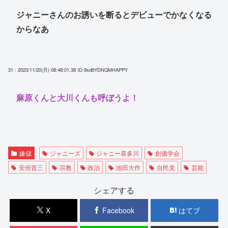
ジャニーさんのお誘いを断るとデビューでかなくなる
からなあ
31 : 2023/11/20(月) 08:48:01.38
ID:9sd6YDNQMHAPPY
麻原くんと大川くんも呼ぼうよ！
嫌儲
ジャニーズ
ジャニー喜多川
創価学会
安倍晋三
宗教
政治
池田大作
自民党
芸能
シェアする
X
Facebook
はてブ