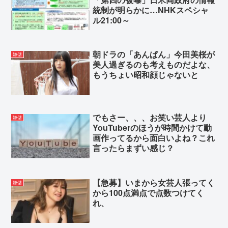
り」
統制が明らかに…NHKスペシャ
ル21:00～
Powered by livedoor 相互RSS
朝ドラの「あんぱん」今田美桜が
嫌儲
美人過ぎるのも考えものだよな、
もうちょい昭和顔じゃないと
でもさー、、、お笑い芸人より
嫌儲
YouTuberのほうが時間かけて動
画作ってるから面白いよね？これ
言ったらまずい感じ？
【急募】いまから女芸人張ってく
嫌儲
から100点満点で点数つけてく
れ、