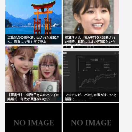
広島記念公園を追い出された左翼さ
渡邊渚さん「私がPTSDと診断され
ん、流石にキモすぎて炎上
た当時、世間にはまだPTSDという
言葉は浸透していませんでした」
【写真付】中川翔子さんのハワイの
フジテレビ、パセリの数がすごいと
結婚式、何故か旦那がいない
話題に