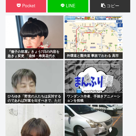
Pocket
LINE
コピー
『徹子の部屋』きょう7日の内容を
外環道と圏央道 事故でおわる 高市
急きょ変更 「追悼・寿美花代さ
ん」放送へ 当初の予定「放送日は
未定です」
ひろゆき「野党の人たちは反対する
ワンダンス作者、手描きアニメーシ
のであれば対案を出すべきで、ただ
ョンを投稿
文句を言ってるのは良くない」論破
される