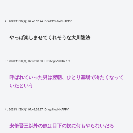
2 : 2023/11/20(月) 07:46:57.74
ID:WFPSx6at0HAPPY
やっぱ楽しませてくれそうな大川隆法
3 : 2023/11/20(月) 07:48:08.63
ID:fxApg3Za0HAPPY
呼ばれていった男は翌朝、ひとり墓場で冷たくなって
いたという
4 : 2023/11/20(月) 07:49:35.37
ID:IqyJlIovHHAPPY
安倍晋三以外の奴は目下の奴に何もやらないだろ