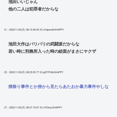
池田いいじゃん
他の二人は犯罪者だからな
21 : 2023/11/20(月) 08:15:46.93
ID:xFdpws6tHHAPPY
池田大作はバリバリの武闘派だからな
若い時に刑務所入った時の絵面がまさにヤクザ
23 : 2023/11/20(月) 08:23:55.77
ID:glZFPV8z0HAPPY
狸祭り事件とか傍から見たらあたおか暴力事件やしな
27 : 2023/11/20(月) 08:37:19.67
ID:viYOirwL0HAPPY