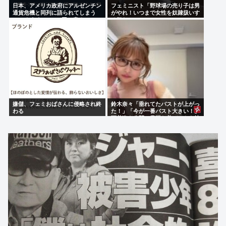
日本、アメリカ政府にアルゼンチン
フェミニスト「野球場の売り子は男
通貨危機と同列に語られてしまう
がやれ！いつまで女性を奴隷扱いす
wwwもうすでに158円に戻る
る気だ」
嫌儲、フェミおばさんに侵略され終
鈴木奈々「垂れてたバストが上がっ
わる
た！」「今が一番バスト大きい！」
下着姿を公開、豊満な美バストを披
露