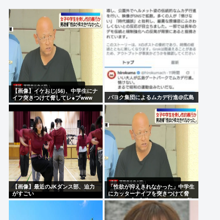
外環道と圏央道 事故でおわる 高市😡
NHK職員が出演者から性被害 異動求めるも3年認め
られずPTSDに 加害者側が釈明も… 月岡ツキ「納得
がいかない」
80代男性「足がすべってアクセルを踏んでしまっ
た」駐車場の壁に衝突
【画像】イケおじ(56)、中学生にナ
山本舞香、第1子出産を報告「母子ともに健康」…夫
パヨク集団によるムカデ行進@広島
イフ突きつけて脅してレ●プwww
のマイファス・Hiroは「いいね」 森進一&森昌子さ
んの孫
フジテレビで無修正の勃起ちんぽが流れる放送事故
が発生
Powered by livedoor 相互RSS
【画像】最近のJKダンス部、迫力
「性欲が抑えきれなかった」中学生
がすごい
にカッターナイフを突きつけて脅
し、レ●プ。自称・アルバイトの秋
田英男(56)が逮捕される