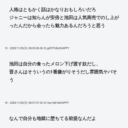
人格はともかく話はかなりおもしろいだろ
ジャニーは知らんが安倍と池田は人気商売でのし上が
ったんだから会ったら魅力あるんだろうと思う
15 : 2023/11/20(月) 08:05:26.06
ID:glZFPV8z0HAPPY
池田は自分の食ったメロン下げ渡す奴だし、
晋さんはそういうの1番嫌がりそうだし雰囲気ヤバそ
う
16 : 2023/11/20(月) 08:07:07.02
ID:Vqv1b9/XdHAPPY
なんで自分も地獄に堕ちてる前提なんだよ