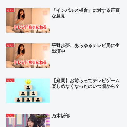
「インパルス板倉」に対する正直
なんJ
な意見
平野歩夢、あらゆるテレビ局に生
なんJ
出演中
【疑問】お前らってテレビゲーム
なんJ
楽しめなくなったのいつ頃から？
乃木坂部
なんJ