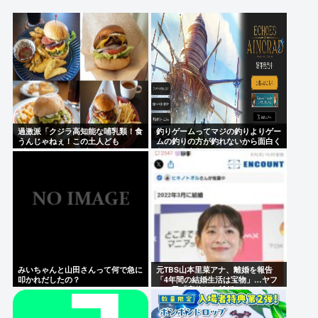
した。」
【画像】坂口杏里、逃走して便器にこびりついた💩
カスまで晒されるwww
Powered by livedoor 相互RSS
過激派「クジラ高知能な哺乳類！食
釣りゲームってマジの釣りよりゲー
うんじゃねぇ！この土人ども
ムの釣りの方が釣れないから面白く
が！！」ハンバーガーもぐもぐ
ないんだよな
みいちゃんと山田さんって何で急に
元TBS山本里菜アナ、離婚を報告
叩かれだしたの？
「4年間の結婚生活は宝物」…ヤフ
コメ民「宝物なら離婚しないだろ」