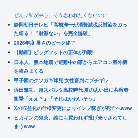
ぜんぶ私が中心、そう思われたくないのに
静岡朝日テレビ「高橋洋一が消費減税反対論をぶっ
た斬る！『財源ない』を完全論破」
2026年度 暑さのピーク終了
【動画】ビッグフットの正体が判明
日本人、熊本地震で避難中の家からエアコン室外機
を盗みまくる
甲子園のクソガキ球児 女性審判にブチギレ
浜田雅功、超スパルタ高校時代 夏の思い出に共演者
衝撃「ええ？」「それはかわいそう」
Xの収益化の仕様変更によりインプ稼ぎが死亡へwww
ヒカキンの鬼茶、誰にも買われず投げ売りされてし
まうwww
年収20億、ヒカキン「熊本のために2000万寄付しま