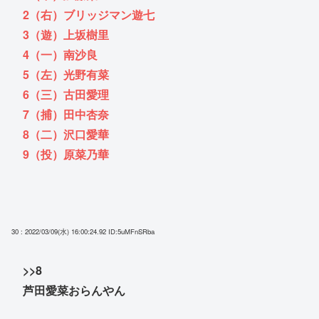
2（右）ブリッジマン遊七
3（遊）上坂樹里
4（一）南沙良
5（左）光野有菜
6（三）古田愛理
7（捕）田中杏奈
8（二）沢口愛華
9（投）原菜乃華
30 : 2022/03/09(水) 16:00:24.92
ID:5uMFnSRba
>>8
芦田愛菜おらんやん