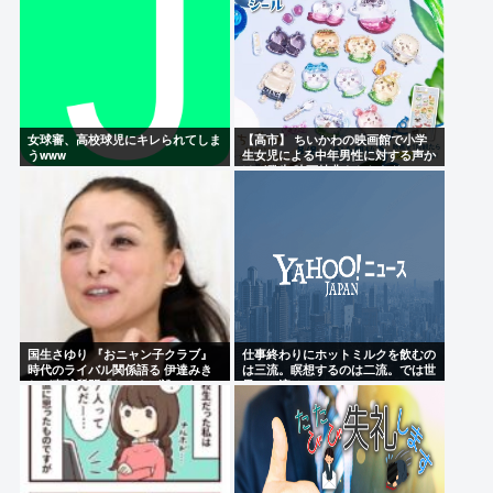
女球審、高校球児にキレられてしま
【高市】 ちいかわの映画館で小学
うwww
生女児による中年男性に対する声か
けが発生 映画特典をおねだり
国生さゆり 『おニャン子クラブ』
仕事終わりにホットミルクを飲むの
時代のライバル関係語る 伊達みき
は三流。瞑想するのは二流。では世
おが直球質問「たとえば誰です？」
界の一流は？