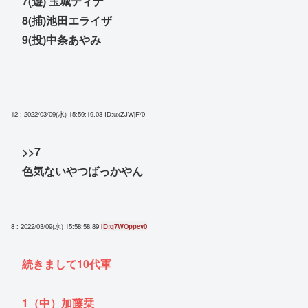
7(遊) 玉城ティナ
8(捕)池田エライザ
9(投)中条あやみ
12 : 2022/03/09(水) 15:59:19.03
ID:uxZJWjF/0
>>7
色気ないやつばっかやん
8 : 2022/03/09(水) 15:58:58.89
ID:q7WOppev0
続きまして10代軍
1（中）加藤栞