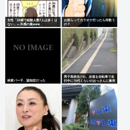
女性「28歳で経験人数7人は多くは
お前らってカラオケ行ったら何歌う
ない」←共感の嵐www
の？
男子高校生(15)、歩道を自転車で走
林家パー子、認知症だった
行中に70代くらいのおっさんに衝突
し意識不明にさせてしまう