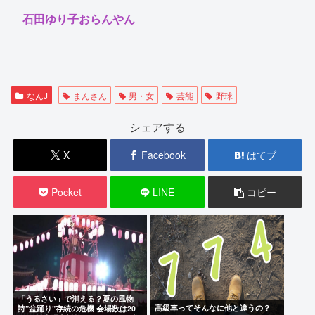
石田ゆり子おらんやん
なんJ
まんさん
男・女
芸能
野球
シェアする
X
Facebook
はてブ
Pocket
LINE
コピー
「うるさい」で消える？夏の風物
高級車ってそんなに他と違うの？
詩”盆踊り”存続の危機 会場数は20