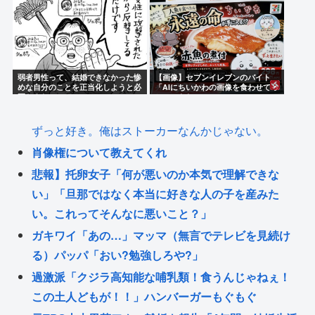
弱者男性って、結婚できなかった惨
【画像】セブンイレブンのバイト
めな自分のことを正当化しようと必
「AIにちいかわの画像を食わせてっ
死だよな
と…できた！」
ずっと好き。俺はストーカーなんかじゃない。
肖像権について教えてくれ
悲報】托卵女子「何が悪いのか本気で理解できな
い」「旦那ではなく本当に好きな人の子を産みた
い。これってそんなに悪いこと？」
ガキワイ「あの…」マッマ（無言でテレビを見続け
る）パッパ「おい?勉強しろや?」
過激派「クジラ高知能な哺乳類！食うんじゃねぇ！
この土人どもが！！」ハンバーガーもぐもぐ