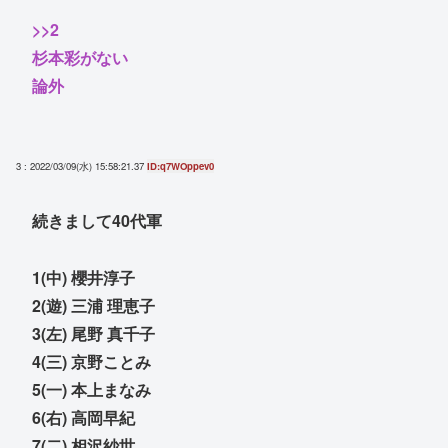
>>2
杉本彩がない
論外
3 : 2022/03/09(水) 15:58:21.37
ID:q7WOppev0
続きまして40代軍
1(中) 櫻井淳子
2(遊) 三浦 理恵子
3(左) 尾野 真千子
4(三) 京野ことみ
5(一) 本上まなみ
6(右) 高岡早紀
7(二) 相沢紗世