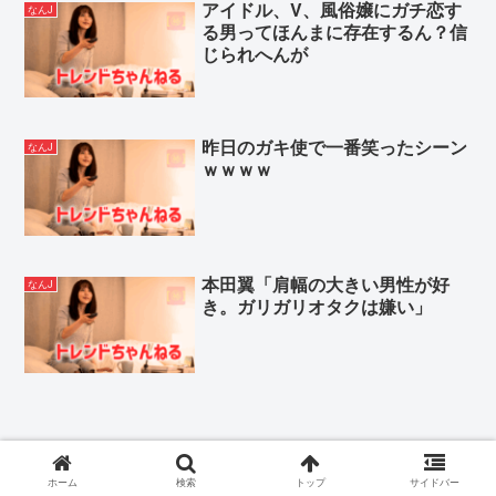
アイドル、V、風俗嬢にガチ恋す
なんJ
る男ってほんまに存在するん？信
じられへんが
昨日のガキ使で一番笑ったシーン
なんJ
ｗｗｗｗ
本田翼「肩幅の大きい男性が好
なんJ
き。ガリガリオタクは嫌い」
千鳥大吾「M1のオズワルドのおもろさが
ホーム
検索
トップ
サイドバー
全く理解できなかった」