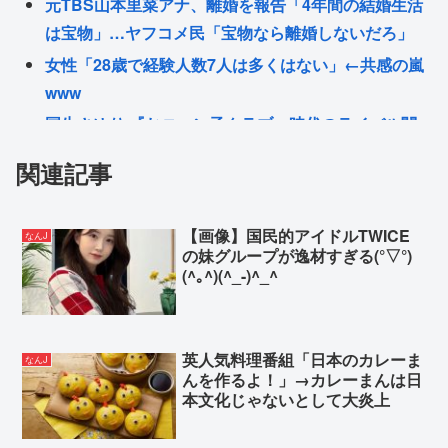
元TBS山本里菜アナ、離婚を報告「4年間の結婚生活
は宝物」…ヤフコメ民「宝物なら離婚しないだろ」
女性「28歳で経験人数7人は多くはない」←共感の嵐
www
国生さゆり 『おニャン子クラブ』時代のライバル関
係語る 伊達みきおが直球質問「たとえば誰です？」
関連記事
女子アナ「ロケ中にこっちを撮影してくるな！」
佐藤二朗さん、妻から「ハグでもしてみっか」と33
【画像】国民的アイドルTWICE
なんJ
年間の夫婦生活で初めて言われる
の妹グループが逸材すぎる(°▽°)
【高市】高市早苗「(あー広島の原爆祈念式典ダル
(^｡^)(^_-)^_^
っ…早く公邸帰って寝たいわ…)」ウトウト
Powered by livedoor 相互RSS
英人気料理番組「日本のカレーま
なんJ
んを作るよ！」→カレーまんは日
本文化じゃないとして大炎上