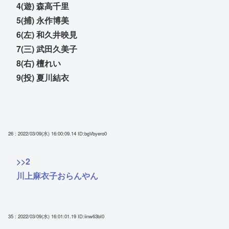
4(遊) 森高千里
5(捕) 永作博美
6(左) 和久井映見
7(三) 武田久美子
8(右) 檀れい
9(投) 夏川結衣
26 : 2022/03/09(水) 16:00:09.14
ID:bgVbyero0
>>2
川上麻衣子おらんやん
35 : 2022/03/09(水) 16:01:01.19
ID:iinw63bI0