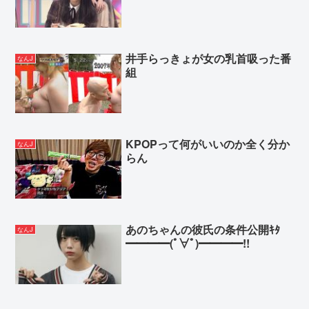
井手らっきょが女の乳首吸った番
なんJ
組
KPOPって何がいいのか全く分か
なんJ
らん
あのちゃんの彼氏の条件公開ｷﾀ
なんJ
━━━━(ﾟ∀ﾟ)━━━━!!