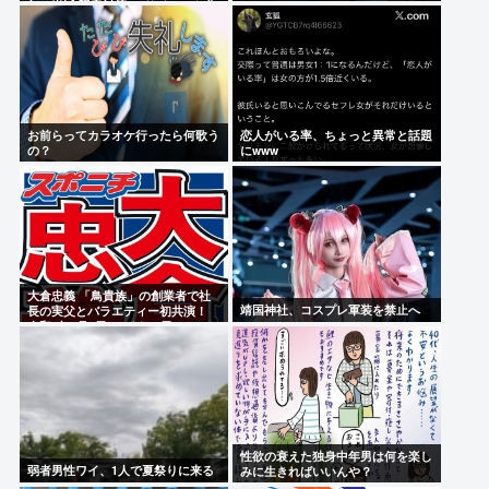
年で半減 騒音対策で”サイレント盆
ダンス”も
お前らってカラオケ行ったら何歌う
恋人がいる率、ちょっと異常と話題
の？
にwww
大倉忠義 「鳥貴族」の創業者で社
靖国神社、コスプレ軍装を禁止へ
長の実父とバラエティー初共演！
令和8年8月8日”エイトの日”
性欲の衰えた独身中年男は何を楽し
弱者男性ワイ、1人で夏祭りに来る
みに生きればいいんや？