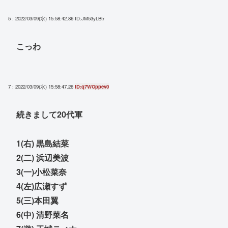
5 : 2022/03/09(水) 15:58:42.86
ID:JM53yLBtr
こっわ
7 : 2022/03/09(水) 15:58:47.26
ID:q7WOppev0
続きまして20代軍
1(右) 黒島結菜
2(二) 浜辺美波
3(一)小松菜奈
4(左)広瀬すず
5(三)本田翼
6(中) 清野菜名