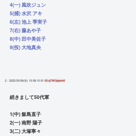
4(一) 風吹ジュン
5(捕) 水沢 アキ
6(左) 池上 季実子
7(右) 藤あや子
8(中) 田中美佐子
9(投) 大地真央
2 : 2022/03/09(水) 15:58:10.91
ID:q7WOppev0
続きまして50代軍
1(中) 飯島直子
2(一) 南野 陽子
3(二) 大塚寧々