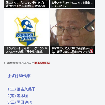
国生さゆり 『おニャン子クラブ』
女子アナ「ロケ中にこっちを撮影し
時代のライバル関係語る 伊達みき
てくるな！」
おが直球質問「たとえば誰です？」
【ラグビー】サイモニ・ヴニランギ
飯塚幸三って人の時の騒ぎ酷かった
さん(26)が急死 「熱中症で搬送」
な。微罪で逃亡の恐れがないなら逮
九州電力キューデンヴォルテクスで
捕されないって常識も知らんし
練習中
1 : 2022/03/09(水) 15:57:55.77
ID:q7WOppev0
まずは60代軍
1(二) 藤吉久美子
2(遊) 黒木瞳
3(三) 岡田 奈々