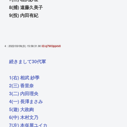
8(捕) 遠藤久美子
9(投) 内田有紀
4 : 2022/03/09(水) 15:58:31.90
ID:q7WOppev0
続きまして30代軍
1(右) 相武 紗季
2(三) 香里奈
3(二) 内田理央
4(一) 長澤まさみ
5(遊) 大政絢
6(中) 木村文乃
7(左) 本仮屋ユイカ