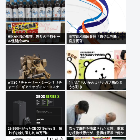
HIKAKINの鬼茶、怒りの半額セー
高市首相靖国参拝「適切に判断」
ル怪開始www
官房長官
α世代『チャーリー・シーン？リチ
(ヽ´ん`) ちいかわよりナガノ熊のほ
ャード・ギア？ケヴィン・コスナ
うが好き
ー？誰ですかそれ？？』何故なのか
29,980円だったXBOX Series S、値
誤って脳幹を摘出された女性、重篤
上げを繰り返し約10万円に
な植物状態だが、意識は正常で何か
を思考していると判明