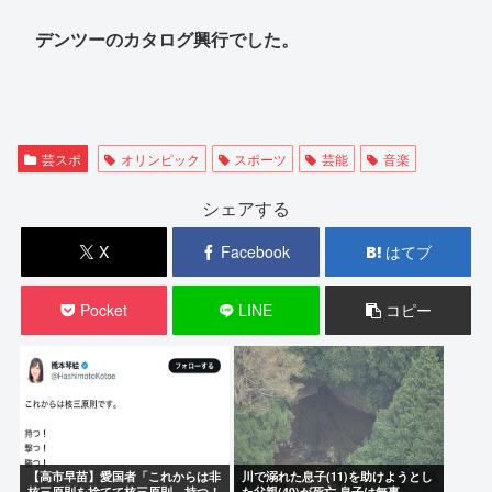
デンツーのカタログ興行でした。
芸スポ
オリンピック
スポーツ
芸能
音楽
シェアする
X
Facebook
はてブ
Pocket
LINE
コピー
【高市早苗】愛国者「これからは非
川で溺れた息子(11)を助けようとし
核三原則を捨てて核三原則。持つ！
た父親(40)が死亡 息子は無事