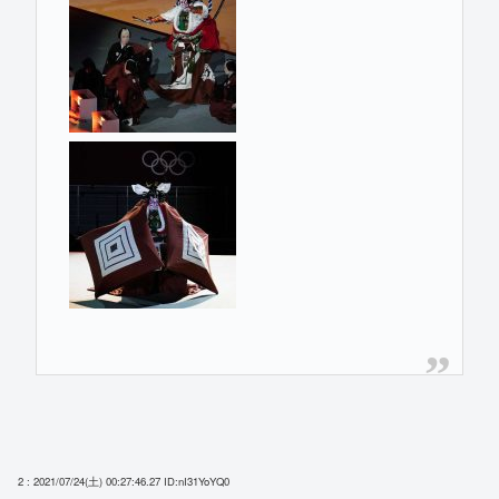
2 : 2021/07/24(土) 00:27:46.27
ID:nI31YoYQ0