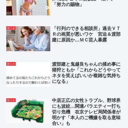
「努力の賜物」
「行列のできる相談所」過去ＶＴ
芸スポ
Ｒの画質が悪いワケ 宮迫＆渡部
建に原因か…ＭＣ芸人暴露
渡部建と鬼越良ちゃんの揉め事に
芸スポ
猪狩ともか「これからどうやって
ネタを笑えばいいか複雑な気持ち
になる」
中居正広の女性トラブル、野球界
芸スポ
にも波紋…関連バラエティー打ち
切り危機 在京テレビ局関係者が
明かす「本人のご機嫌を取る意味
合い」も