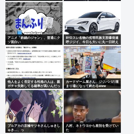
ューティング『デスクリムゾン』の
思い出
アニメ「鉄鍋のジャン」、普通にク
BYDスレ名物の劣等民族支那爆発連
ソ面白い
呼ジジイ、今日も大いに丸一日吠え
る！160レス以上
他人をよく否定する性格の人は、親
カードゲーム屋さん、ジジババの溜
ガチャ失敗してる確率が高いんだっ
まり場になって終わるwww
て
ブルアカの京極サツキさんしゅきし
八村、ネトウヨから差別を受けてい
ゅき…、っ
た