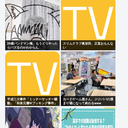
29歳バンドマン俺、もうどうやった
スリムクラブ眞栄田、正直おもんな
らバズるのかわからん
い
平成三大事件「ミッチーサッチー騒
カードゲーム屋さん、ジジババの溜
動」「和泉元彌Wブッキング事件」
まり場になって終わるwww
あとひとつは？