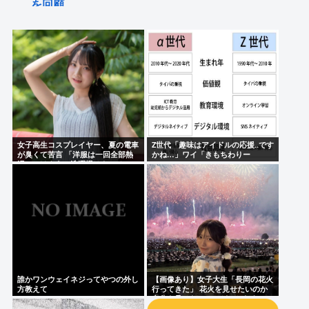
を回顧
1989年に起きた出来事、ヤバすぎる
レブル👈この超絶かっこいいバイクwww問題点は人
気すぎてめちゃくちゃ乗ってるやついるwww
wakatteTVの高田ふーみんこと、武田塾の高田史拓さ
ん召喚スレ
【画像】この兎のアイドルvtuberさん
女子高生コスプレイヤー、夏の電車
Z世代「趣味はアイドルの応援‥です
「あの、ナメてます？さっきから」ショートスリー
が臭くて苦言 「洋服は一回全部熱
かね…」ワイ「きもちわりー
湯につけよう！洗濯機はキッチンハ
www」
パー・堀大輔氏が高須幹弥氏にブチギレ
イター薄めた水で一回まわそう！」
Powered by livedoor 相互RSS
誰かワンウェイネジってやつの外し
【画像あり】女子大生「長岡の花火
方教えて
行ってきた」 花火を見せたいのか
自分を見せたいのかどっちだよ！