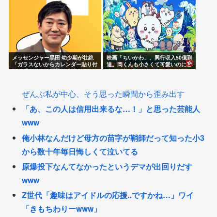
メッセンジャー黒田 幼少期が壮絶
映画「ちいかわ」、興行収入50億到
「ガラスないからカレンダー貼り付
達。岡くんも小さくて可愛いのにど
け」「トイレは悪夢。発酵すんね
うして差がついたのか…
ん…」
ぜんぶ私が中心、そう思った瞬間から歪み出す
「あ、この人は信用出来るな…！」と思った芸能人
www
俺小林なんだけど母方の苗字が鞘師だって知った小3
から数十年毎日悔しくて泣いてる
原爆投下なんてなかったというデマが出回りだす
www
Z世代「趣味はアイドルの応援‥ですかね…」ワイ
「きもちわりーwww」