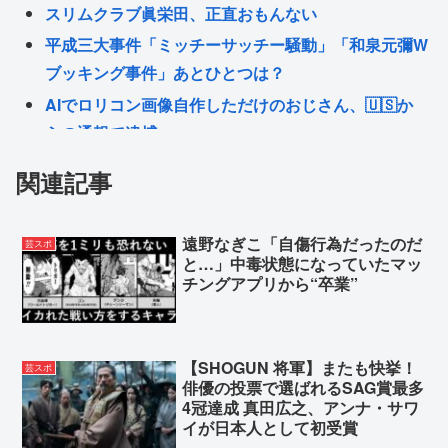
スリムクラブ眞栄田、正直おもんない
平成三大事件「ミッチーサッチー騒動」「和泉元彌W
ブッキング事件」あとひとつは？
AIでロリコン画像自作しただけのおじさん、🇺🇸か
らの通報で逮捕
「そういうつもりではなかったが、そう受け取られ
関連記事
たなら申し訳ない」 なにコレ？ジャップ？？？
愛国保守が言ってること、全て不正解すぎてワイ驚
遠野なぎこ「自傷行為だったのだ
芸スポ
愕…愛国保守の正しかった瞬間を教えてくれ…
と…」中毒状態になっていたマッ
移民の多い国は豊かで移民も少ない国は貧しかった
チングアプリから“卒業”
ネトウヨ🏺愛国保守、また嘘で扇動し日本破壊成功
Powered by livedoor 相互RSS
【SHOGUN 将軍】またも快挙！
芸スポ
俳優の投票で選ばれるSAG賞最多
4冠達成 真田広之、アンナ・サワ
イが日本人として初受賞