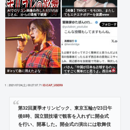
AIでロリコン画像自作しただけのお
【画像】TWICE・モモ(30)、またし
じさん、 からの通報で逮捕
てもエチエチボデーを披露www
パさん「中国が日本を占領するのっ
B’zって急に消えたよな
てすごく簡単だと思うよ。西日本の
原発にミサイルを撃ち込めばいい」
1 : 2021/07/24(土) 00:27:07.71
ID:CAP_USER9
第32回夏季オリンピック、東京五輪が23日午
後8時、国立競技場で観客を入れずに開会式
を行い、開幕した。開会式の演出には歌舞伎