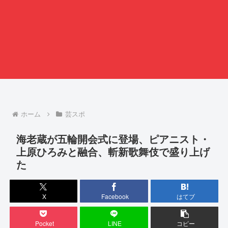
ホーム
芸スポ
海老蔵が五輪開会式に登場、ピアニスト・
上原ひろみと融合、斬新歌舞伎で盛り上げ
た
X
Facebook
はてブ
Pocket
LINE
コピー