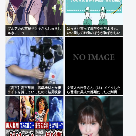
ブルアカの京極サツキさんしゅきし
はっきり言って高卒や中卒よりも、
ゅき…、っ
いい歳して独身のほうが恥ずかしい
よな
【高市】高市早苗、高級機材と女優
女芸人の吉住さん（36）メイクした
ライトを持っていったのに結局映像
ら普通に美人の部類だったと判明
でも不気味なトカゲ顔になってしま
www
う