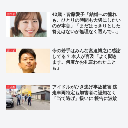
42歳・皆藤愛子「結婚への憧れ
芸スポ
も、ひとりの時間も大切にしたい
のが本音」「まだはっきりとした
答えはないが無理なく選んで…」
今の若手はみんな宮迫博之に感謝
芸スポ
してる？ 本人が言及「よく聞き
ます。何度かお礼言われたこと
も」
アイドルがひき逃げ事故被害 逃
芸スポ
走車両特定も加害者に認知なく
「当て逃げ」扱いに 報告に波紋