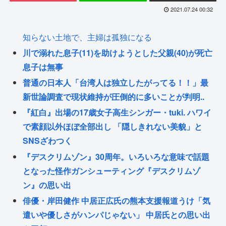
2021.07.24 00:32
知らない土地で、主婦は孤独になる
川で溺れた息子(11)を助けようとした父親(40)が死亡
息子は無事
普通の日本人「台湾人は独立したがってる！！」最
新世論調査で現状維持が圧倒的に多いことが判明..
『紅白』出場の17歳女子高生シンガー・tuki. ハワイ
で素顔以外ほぼ全部出し 「隠しきれない美貌」と
SNSざわつく
『デスクリムゾン』30周年。いろいろな意味で話題
となった怪作ガンシューティング『デスクリムゾ
ン』の思い出
俳優・岸田健作 中居正広氏の熊本支援報道うけ「気
遣いや優しさがハンパじゃない」 中居氏との思い出