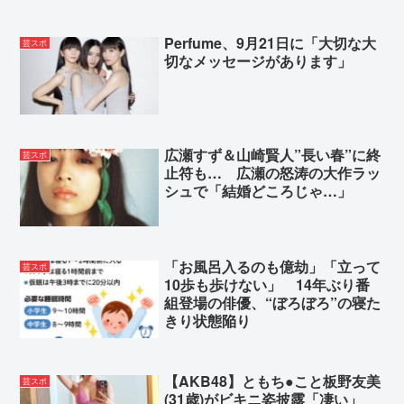
Perfume、9月21日に「大切な大
芸スポ
切なメッセージがあります」
広瀬すず＆山崎賢人”長い春”に終
芸スポ
止符も… 広瀬の怒涛の大作ラッ
シュで「結婚どころじゃ…」
「お風呂入るのも億劫」「立って
芸スポ
10歩も歩けない」 14年ぶり番
組登場の俳優、“ぼろぼろ”の寝た
きり状態陥り
【AKB48】ともち●こと板野友美
芸スポ
(31歳)がビキニ姿披露「凄い」