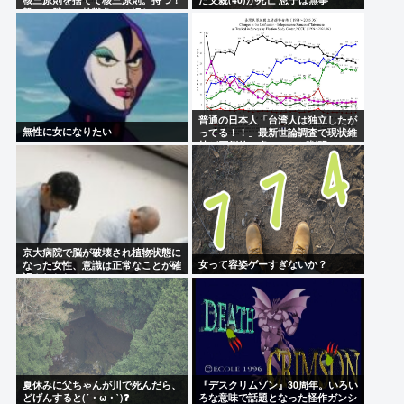
撃つ！勝つ！核戦争には慣れてい
る、試してみるか？」
普通の日本人「台湾人は独立したが
無性に女になりたい
ってる！！」最新世論調査で現状維
持が圧倒的に多いことが判明..
京大病院で脳が破壊され植物状態に
女って容姿ゲーすぎないか？
なった女性、意識は正常なことが確
認されおわる
夏休みに父ちゃんが川で死んだら、
『デスクリムゾン』30周年。いろい
どげんすると(´・ω・`)❓
ろな意味で話題となった怪作ガンシ