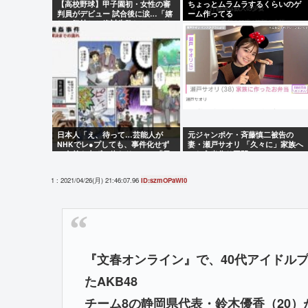
【高校野球】甲子園初・女性の審
ちょっとムラムラするくらいのゲ
判員がデビュー 試合後に涙…「嬉
ーム作ってる
しい気持ちと絶対失敗しちゃいけ
ない、それだけでした」
日本人「え、待って…芸能人が
元ジャンポケ・斉藤慎二被告の
NHKでレ●プしても、事件化せず
妻・瀬戸サオリ 「久々に」家族へ
に名前も出ずに終わり！？」「日
のお弁当作り再開
本でレ●プが少ないのってこういう
こと？」
1 : 2021/04/26(月) 21:46:07.96
ID:szmOPaWi0
『文春オンライン』で、40代アイドル
たAKB48
チーム8の静岡県代表・鈴木優香（20）