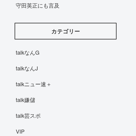
守田英正にも言及
カテゴリー
talkなんG
talkなんJ
talkニュー速＋
talk嫌儲
talk芸スポ
VIP