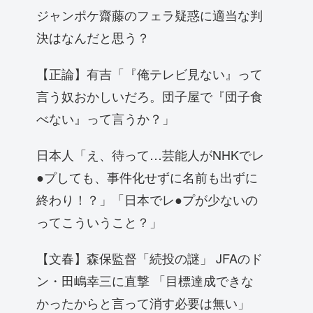
ジャンポケ齋藤のフェラ疑惑に適当な判
決はなんだと思う？
【正論】有吉「『俺テレビ見ない』って
言う奴おかしいだろ。団子屋で『団子食
べない』って言うか？」
日本人「え、待って…芸能人がNHKでレ
●プしても、事件化せずに名前も出ずに
終わり！？」「日本でレ●プが少ないの
ってこういうこと？」
【文春】森保監督「続投の謎」 JFAのド
ン・田嶋幸三に直撃 「目標達成できな
かったからと言って消す必要は無い」