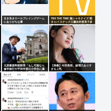
古き良きロールプレイングゲーム
TBS THE TIME 脳シャキクイズ 朝
にありがちな事
キャバ スナック江藤吉村恵里子多
田成美安住紳一郎小沢光葵古田敬
郷
元原爆資料館館長「もし可能なら
【画像】今田美桜、破壊力ありす
修学旅行や平和学習の小学生に腐
ぎる上乳
敗した遺体の臭いを再現し嗅がせ
たい」