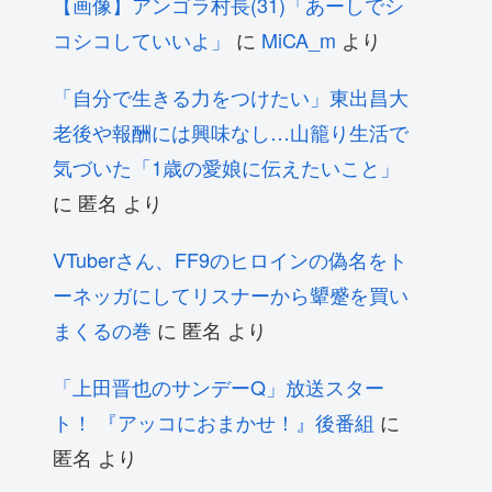
【画像】アンゴラ村長(31)「あーしでシ
コシコしていいよ」
に
MiCA_m
より
「自分で生きる力をつけたい」東出昌大
老後や報酬には興味なし…山籠り生活で
気づいた「1歳の愛娘に伝えたいこと」
に
匿名
より
VTuberさん、FF9のヒロインの偽名をト
ーネッガにしてリスナーから顰蹙を買い
まくるの巻
に
匿名
より
「上田晋也のサンデーQ」放送スター
ト！ 『アッコにおまかせ！』後番組
に
匿名
より