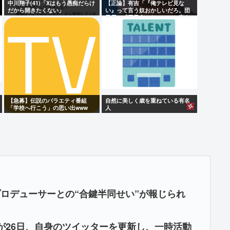
中川翔子(41)「Xはもう愚痴だらけ
【正論】有吉「『俺テレビ見な
だから開きたくない」
い』って言う奴おかしいだろ。団
子屋で『団子食べない』って言う
か？こっちは芸人だぞ」
【急募】伝説のバラエティ番組
自然に美しく歳を重ねている有名
「学校へ行こう」の思い出www
人
プロデューサーとの“合鍵半同せい”が報じられ
が26日、自身のツイッターを更新し、一時活動