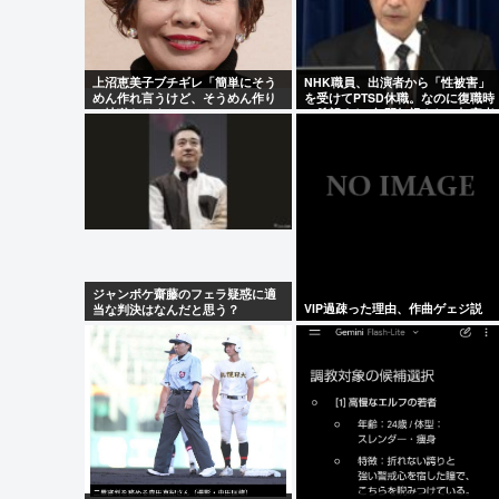
す！」 一方ロシアでは…
上沼恵美子ブチギレ「簡単にそう
NHK職員、出演者から「性被害」
Powered by livedoor 相互RSS
めん作れ言うけど、そうめん作り
を受けてPTSD休職。なのに復職時
て地獄なんよ 」
の希望すら3年間無視され、加害者
は今も普通に生活
ジャンポケ齋藤のフェラ疑惑に適
VIP過疎った理由、作曲ゲェジ説
当な判決はなんだと思う？