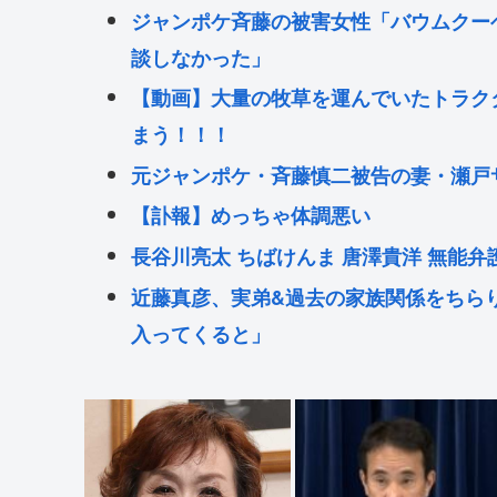
ジャンポケ斉藤の被害女性「バウムクーヘ
談しなかった」
【動画】大量の牧草を運んでいたトラク
まう！！！
元ジャンポケ・斉藤慎二被告の妻・瀬戸
【訃報】めっちゃ体調悪い
長谷川亮太 ちばけんま 唐澤貴洋 無能弁
近藤真彦、実弟&過去の家族関係をちらり
入ってくると」
『ジャンポケ斉藤、懲役7年の求刑』👈
ジャンポケ斉藤慎二の妻・瀬戸サオリ、
レブ芸能一家🤗
フジテレビ「台湾軍がアメリカから購入