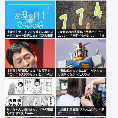
ー選手。熱中症で死亡。福岡
に上級上級叩かれまくってさ
【爆笑】女、インスタ映えの為にロ
3大盆休みの害悪車「常時ハイビー
ードスターを路肩に止めて記念撮影
ムマン」「車間ベタ付けマン」「法
していたら後続車に突っ込まれて咽
定速度絶対遵守マン」
び泣くwww
【老害】明石家さんま「炎天下で
「機動戦士ガンダムNT」があんま
『こいつら大変やなぁ』というのが
り面白くなかったんやが…
高校野球の良さ。ナイターが当たり
前だとつまらない」
みいちゃんと山田さん、日本の警察
【画像】美容室に行った女子、不満
なめすぎで炎上www
げ･･････！！