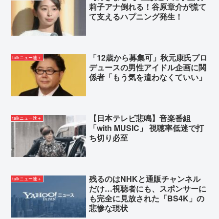
莉子アナ倒れる！谷原章介が慌て
て支えるハプニング発生！
「12歳から募集可」秋元康氏プロ
talkニュー速＋
デュースの男性アイドル企画に関
係者「もう気を遣わなくていい」
【日本テレビ悲鳴】音楽番組
talkニュー速＋
「with MUSIC」 視聴率低迷で打
ち切り必至
残るのはNHKと通販チャンネル
talkニュー速＋
だけ…視聴者にも、スポンサーに
も完全に見放された「BS4K」の
悲惨な現状