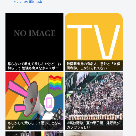
ン』の思い出
俳優・岸田健作 中居正広氏の熊本支援報道うけ「気
遣いや優しさがハンパじゃない」 中居氏との思い出
を回顧
1989年に起きた出来事、ヤバすぎる
wakatteTVの高田ふーみんこと、武田塾の高田史拓さ
ん召喚スレ
怒らないで教えて欲しんやけど、お
静岡県出身の有名人、意外と『久保
【画像】この兎のアイドルvtuberさん
前らって 勉強も出来なきゃスポー
田利伸』しか知られてない
ツも出来ない 面白くもなければ顔
も悪い クラスの5軍だったよね？
Powered by livedoor 相互RSS
もしかして荒らしって悪いことなん
⚾高校野球、夏の甲子園、外野席が
か？
ガラガラらしい