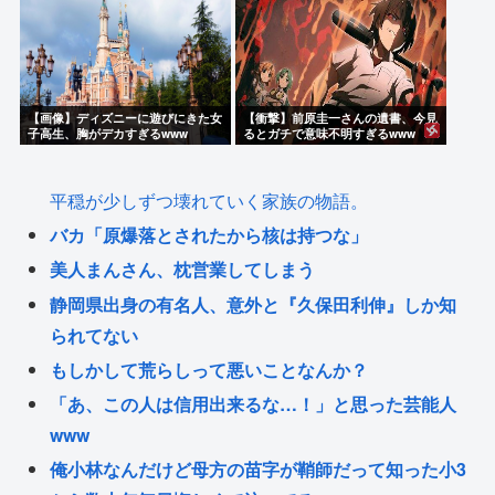
果→
専「あってる」⇒結果！
【画像】ディズニーに遊びにきた女
【衝撃】前原圭一さんの遺書、今見
子高生、胸がデカすぎるwww
るとガチで意味不明すぎるwww
平穏が少しずつ壊れていく家族の物語。
バカ「原爆落とされたから核は持つな」
美人まんさん、枕営業してしまう
静岡県出身の有名人、意外と『久保田利伸』しか知
られてない
もしかして荒らしって悪いことなんか？
「あ、この人は信用出来るな…！」と思った芸能人
www
俺小林なんだけど母方の苗字が鞘師だって知った小3