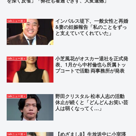
を深く反省」「弊社も看過できず、大変遺憾」
インパルス堤下、一般女性と再婚
talkニュー速＋
&妻の妊娠報告「私のことをずっ
と支えていてくれていた」
小芝風花がオスカー退社を正式発
talkニュー速＋
表、1月から中村倫也ら所属トッ
プコートで活動 両事務所が発表
野田クリスタル 松本人志の活動
talkニュー速＋
休止が続くと「どんどんお笑い芸
人は弱くなってく…」
【めざまし8】生放送中に小室瑛
talkニュー速＋