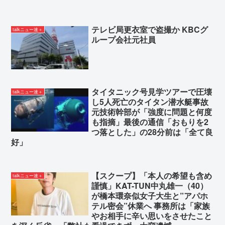
テレビ局更衣室で盗撮か KBCグ
talkニュー速＋
ループ会社元社員
タイタニック号見学ツアーで圧壊
talkニュー速＋
し5人死亡のタイタン潜水艇事故
元技術幹部が「強度に問題と何度
も指摘」最後の通信「おもりを2
つ落とした」の28分前は「全て良
好」
【スクープ】「本人の希望も含め
talkニュー速＋
謹慎」KAT-TUN中丸雄一（40）
が橋本環奈似女子大生と”アパホ
テル密会”休業へ 事務所は「家族
やお相手に辛い思いをさせたこと