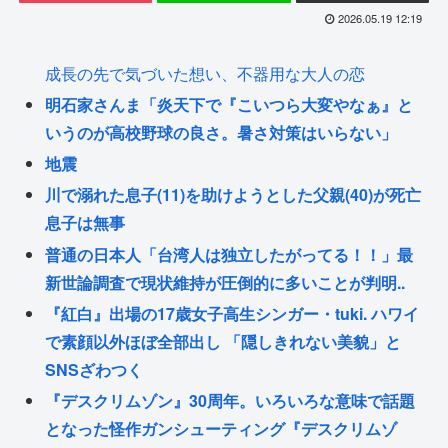
2026.05.19 12:19
成長の先で気づいた想い、不器用な大人の恋
明石家さんま「炎天下で『こいつら大変やなぁ』と
いうのが高校野球の良さ。暑さ対策はいらない」
地震
川で溺れた息子(11)を助けようとした父親(40)が死亡
息子は無事
普通の日本人「台湾人は独立したがってる！！」最
新世論調査で現状維持が圧倒的に多いことが判明..
『紅白』出場の17歳女子高生シンガー・tuki. ハワイ
で素顔以外ほぼ全部出し 「隠しきれない美貌」と
SNSざわつく
『デスクリムゾン』30周年。いろいろな意味で話題
となった怪作ガンシューティング『デスクリムゾ