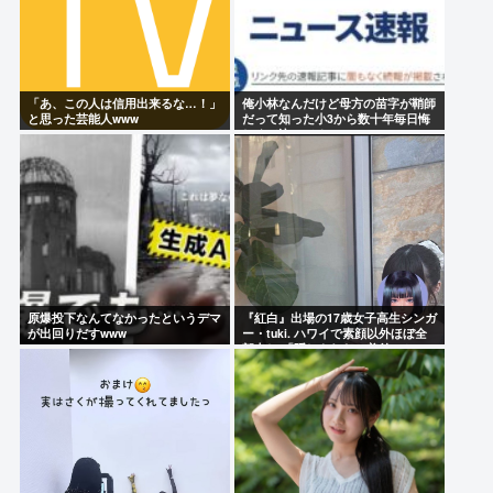
「あ、この人は信用出来るな…！」
俺小林なんだけど母方の苗字が鞘師
と思った芸能人www
だって知った小3から数十年毎日悔
しくて泣いてる
原爆投下なんてなかったというデマ
『紅白』出場の17歳女子高生シンガ
が出回りだすwww
ー・tuki. ハワイで素顔以外ほぼ全
部出し 「隠しきれない美貌」と
SNSざわつく