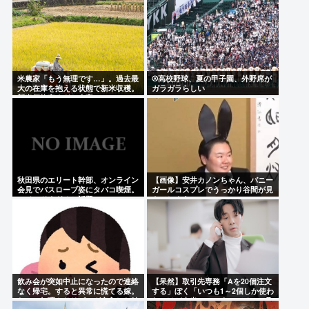
米農家「もう無理です…」。過去最
⚾高校野球、夏の甲子園、外野席が
大の在庫を抱える状態で新米収穫。
ガラガラらしい
新米価格安すぎて赤字に
秋田県のエリート幹部、オンライン
【画像】安井カノンちゃん、バニー
会見でバスローブ姿にタバコ喫煙。
ガールコスプレでうっかり谷間が見
ワイルドすぎると話題に
えてしまう
飲み会が突如中止になったので連絡
【呆然】取引先専務「Aを20個注文
なく帰宅。すると異常に慌てる嫁。
する」ぼく「いつも1～2個しか使わ
なので無理やりリビング突入した結
ないけど本当に20であってる？」取