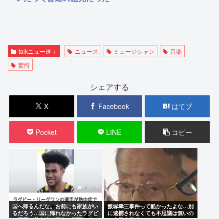
talkニュー速＋
ニュース
ミュージシャン
音楽
驚愕
シェアする
X
Facebook
はてブ
Pocket
LINE
コピー
国へ帰るんだな。お前にも家族がい
飯塚幸三事件って酷かったよな…別
るだろう…国に帰れなかったラグビ
に逮捕されなくても不思議は無いの