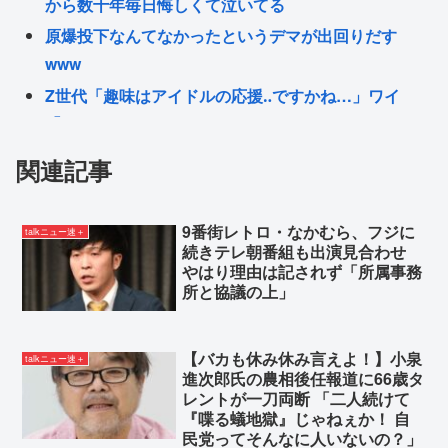
から数十年毎日悔しくて泣いてる
原爆投下なんてなかったというデマが出回りだす
www
Z世代「趣味はアイドルの応援‥ですかね…」ワイ
「きもちわりーwww」
AIでロリコン画像自作しただけのおじさん、🇺🇸か
関連記事
らの通報で逮捕
「そういうつもりではなかったが、そう受け取られ
9番街レトロ・なかむら、フジに
talkニュー速＋
たなら申し訳ない」 なにコレ？ジャップ？？？
続きテレ朝番組も出演見合わせ
やはり理由は記されず「所属事務
所と協議の上」
Powered by livedoor 相互RSS
【バカも休み休み言えよ！】小泉
talkニュー速＋
進次郎氏の農相後任報道に66歳タ
レントが一刀両断 「二人続けて
『喋る蟻地獄』じゃねぇか！ 自
民党ってそんなに人いないの？」