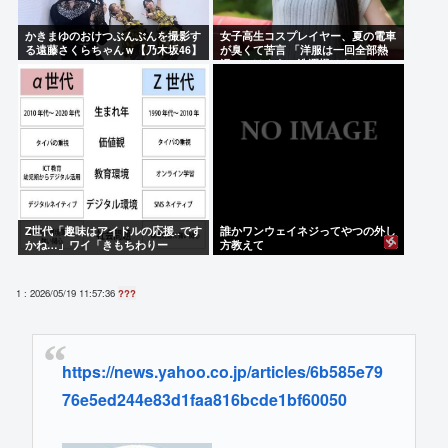
かきまゆのおけつぶんぶんを撮影す
女子高生コスプレイヤー、夏の電車
る遠藤さくらちゃんｗ【乃木坂46】
が臭くて苦言 「洋服は一回全部熱
湯につけよう！洗濯機はキッチンハ
イター薄めた水で一回まわそう！」
Z世代「趣味はアイドルの応援‥です
誰かワンウェイネジってやつの外し
かね…」ワイ「きもちわりー
方教えて
www」
1 : 2026/05/19 11:57:36
???
https://news.yahoo.co.jp/articles/6b585e79
76e5ed244e83d1faa816bcde1bf60050