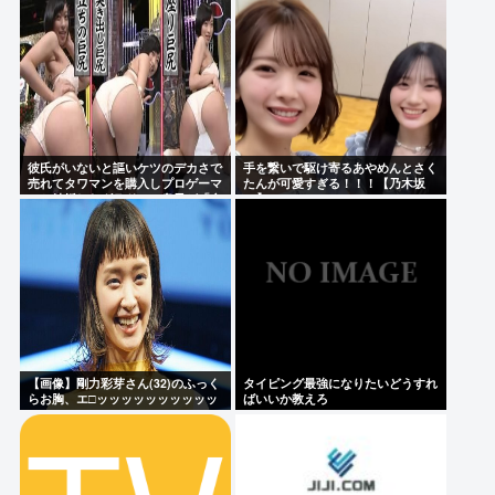
彼氏がいないと謳いケツのデカさで
手を繋いで駆け寄るあやめんとさく
売れてタワマンを購入しプロゲーマ
たんが可愛すぎる！！！【乃木坂
ーと結婚したグラドル、息子が「自
46】
閉スペクトラム症」と診断され泣く
【画像】剛力彩芽さん(32)のふっく
タイピング最強になりたいどうすれ
らお胸、エ□ッッッッッッッッッッ
ばいいか教えろ
ッッッッッ！