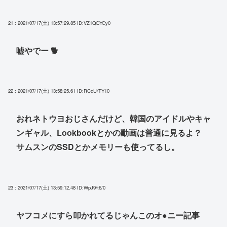
21 : 2021/07/17(土) 13:57:29.85
ID:VZ1QQYOy0
嘘やでー 🐕
22 : 2021/07/17(土) 13:58:25.61
ID:RCcU/TY10
おれネトウヨおじさんだけど、韓国のアイドルやキャ
ンギャル、Lookbookとかの動画は普通に見るよ？
サムスンのSSDとかメモリーも使ってるし。
23 : 2021/07/17(土) 13:59:12.48
ID:WpJ9/t6/0
ヤフコメにすら叩かれてるじゃんこのオ●ニー記事