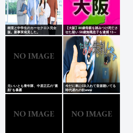
樹里と中学生のカーセクロス完全
【大阪】80歳母親を踏みつけ死亡さ
版。新事実発見した。
せた疑い 58歳無職息子を逮捕 13～
14年前から2人暮らし「介護疲れで
日常的に暴行」 岬町
元いいとも青年隊、中居正広の”素
今だに車にCD入れて音楽聴いてる
顔”を暴露
時代遅れの奴www