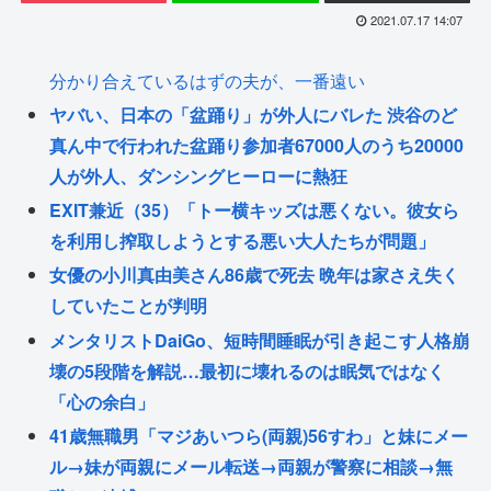
2021.07.17 14:07
分かり合えているはずの夫が、一番遠い
ヤバい、日本の「盆踊り」が外人にバレた 渋谷のど
真ん中で行われた盆踊り参加者67000人のうち20000
人が外人、ダンシングヒーローに熱狂
EXIT兼近（35）「トー横キッズは悪くない。彼女ら
を利用し搾取しようとする悪い大人たちが問題」
女優の小川真由美さん86歳で死去 晩年は家さえ失く
していたことが判明
メンタリストDaiGo、短時間睡眠が引き起こす人格崩
壊の5段階を解説…最初に壊れるのは眠気ではなく
「心の余白」
41歳無職男「マジあいつら(両親)56すわ」と妹にメー
ル→妹が両親にメール転送→両親が警察に相談→無