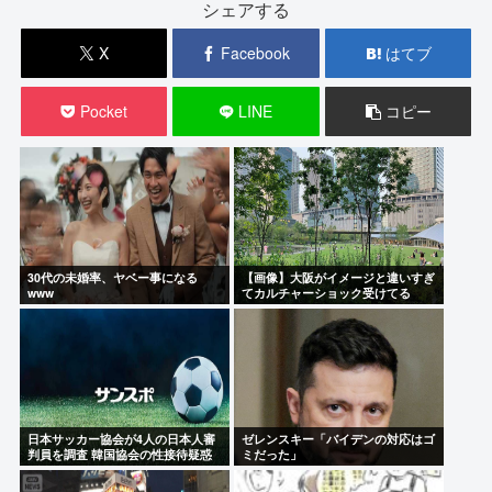
シェアする
X
Facebook
はてブ
Pocket
LINE
コピー
30代の未婚率、ヤベー事になる
【画像】大阪がイメージと違いすぎ
www
てカルチャーショック受けてる
日本サッカー協会が4人の日本人審
ゼレンスキー「バイデンの対応はゴ
判員を調査 韓国協会の性接待疑惑
ミだった」
で