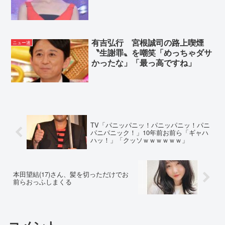
有吉弘行 宮根誠司の路上喫煙
ニュー速
〝生謝罪〟を嘲笑「めっちゃダサ
かったな」「最っ高ですね」
TV「パニッパニッ！パニッパニッ！パニ
パニパニック！」10年前お前ら「ギャハ
ハッ！」「クッソｗｗｗｗｗｗ」
本田望結(17)さん、髪を切っただけでお
前らおっふしまくる