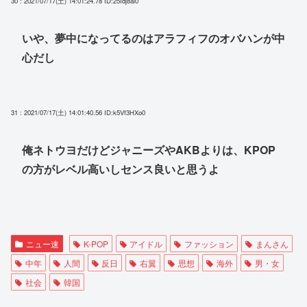
30 : 2021/07/17(土) 14:01:24.78
ID:25Idj8ai0
いや、夢中になってるのはアラフィフのオバハンが中
心だし
31 : 2021/07/17(土) 14:01:40.56
ID:k5Vf3HXo0
俺ネトウヨだけどジャニーズやAKBよりは、KPOP
の方がレベル高いしセンス良いと思うよ
ニュー速
K-POP
アイドル
ファッション
まんさん
中年
人間
反日
右翼
思想
海外
男・女
社会
韓国