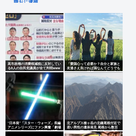
職おじ逮捕
【画像】たぬき系女優はやっぱええな
阿波踊りの踊り手のケツを強調して撮影した動画に
徳島っ子ブチギレ
被爆者さん「わしがケロイドになる前はキムタクそ
っくりたったんじゃ」ハードなギャグをかます
中国、熊本の被災地に10トンの支援物資を黙々と輸
高市政権の消費税減税に反対してい
「愛国心って必要か？自分と家族と
送。大げさプロパガンダ高市との差見せつける
る9人の自民党議員が全て判明www
友達さえ良ければ国なんてどうでも
いいじゃん。近所のコンビニの方が
【画像】TWICE・モモ(30)、またしてもエチエチボ
まだ大切だわ」7万いいね
デーを披露www
Powered by livedoor 相互RSS
“日本発”「スター・ウォーズ」長編
北アルプス槍ヶ岳の北鎌尾根付近で
アニメシリーズにファン興奮「劇場
若い男性の遺体発見 尾根から数百
版にして欲しい」「艦隊戦も派手で
メートル下の急斜面 付近では男子
面白い」
大学生の行方がわからず