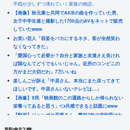
平穏が少しずつ壊れていく家族の物語。
【画像】秋元康と共同でAKBの曲を作っていた男、
女子中学生達と撮影した1700点のAVをネットで販売
していたwww
お笑い芸人「容姿をバカにするネタ、客が全然笑わ
なくなってきた」
「愛国心って必要か？自分と家族と友達さえ良けれ
ば国なんてどうでもいいじゃん。近所のコンビニの
方がまだ大切だわ」7万いいね
楽しんごが訴え「中居さん、本当にまた戻ってきて
ほしいです。中居さんいないテレビは…」
【画像】X民「映画館のこの通路からしか得られない
栄養ってあると思う」👈共感できると話題にwww
【動画】ジャンポケ斉藤さん、懲役7年の求刑受けた
あとのTikTokライブ配信がヤバすぎると話題にwww