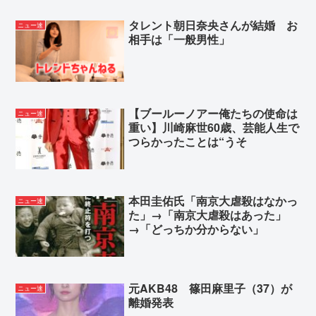
タレント朝日奈央さんが結婚 お
ニュー速
相手は「一般男性」
【ブールーノアー俺たちの使命は
ニュー速
重い】川崎麻世60歳、芸能人生で
つらかったことは“うそ
本田圭佑氏「南京大虐殺はなかっ
ニュー速
た」→「南京大虐殺はあった」
→「どっちか分からない」
元AKB48 篠田麻里子（37）が
ニュー速
離婚発表