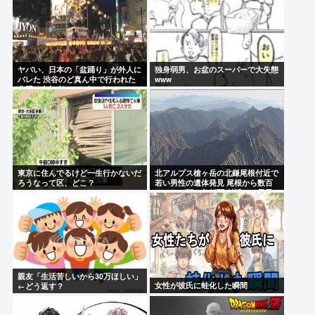
ヤバい、日本の「盆踊り」が外人に
独身弱男、お盆のスーパーで大失態
バレた 渋谷のど真ん中で行われた
www
盆踊り参加者67000人のうち20000
人が外人、ダンシングヒーローに熱
狂
東京に住んでるけど一生行かないだ
北アルプス槍ヶ岳の北鎌尾根付近で
ろうなって区、どこ？
若い男性の遺体発見 尾根から数百
メートル下の急斜面 付近では男子
大学生の行方がわからず
親友「生活苦しいから30万ほしい」
女性が彼氏に蛙化した瞬間
←どう返す？