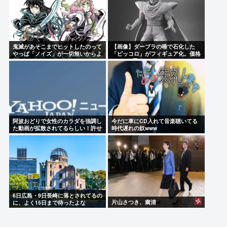
鬼滅があそこまでヒットしたのって
【画像】ダーブラの唾で石化した
やっぱ「ノイズ」が一切無いからよ
「ピッコロ」がフィギュア化。価格
な
は30800円
阿波おどりで女性のカラダを強調し
今だに車にCD入れて音楽聴いてる
た動画が拡散されてるらしい！許せ
時代遅れの奴www
ないなこれ
6日広島・9日長崎に落とされてるの
片山さつき、粛清
に、よく15日まで待ったよな