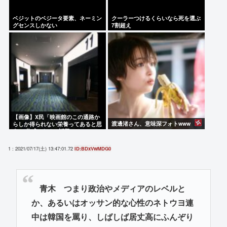
ベジットのベジータ要素、ネーミン
クーラーつけるくらいなら死を選ぶ
グセンスしかない
7割超え
【画像】X民「映画館のこの通路か
渡邊渚さん、意味深フォトwww
らしか得られない栄養ってあると思
う」 共感できると話題にwww
1 : 2021/07/17(土) 13:47:01.72
ID:BDxVwMDG0
青木 つまり政治やメディアのレベルと
か、あるいはオッサン的な心性のネトウヨ連
中は韓国を罵り、しばしば居丈高にふんぞり