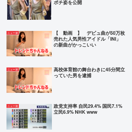
ポチ姿を公開
【 動画 】 デビュ曲が50万枚
ニュー速
売れた人気男性アイドル「INI」
の新曲がかっこいい
高校体育館の舞台わきに45分間立
ニュー速
っていた男を逮捕
政党支持率 自民29.4% 国民7.1%
ニュー速
立民6.9% NHK www