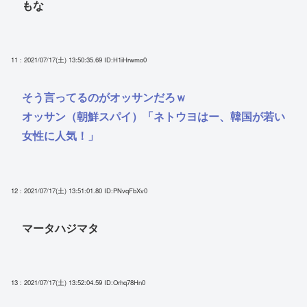
もな
11 : 2021/07/17(土) 13:50:35.69
ID:H1iHrwmo0
そう言ってるのがオッサンだろｗ
オッサン（朝鮮スパイ）「ネトウヨはー、韓国が若い
女性に人気！」
12 : 2021/07/17(土) 13:51:01.80
ID:PNvqFbXv0
マータハジマタ
13 : 2021/07/17(土) 13:52:04.59
ID:Orhq78Hn0