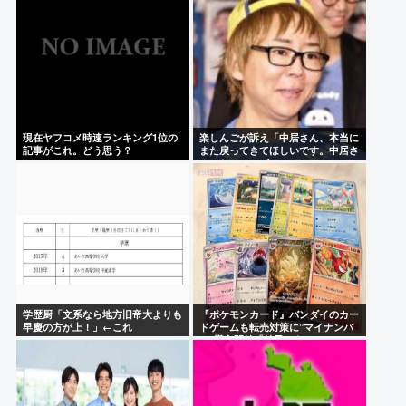
現在ヤフコメ時速ランキング1位の
楽しんごが訴え「中居さん、本当に
記事がこれ。どう思う？
また戻ってきてほしいです。中居さ
んいないテレビは…」
学歴厨「文系なら地方旧帝大よりも
『ポケモンカード』バンダイのカー
早慶の方が上！」←これ
ドゲームも転売対策に”マイナンバ
ー”導入開始「効果テキメン」