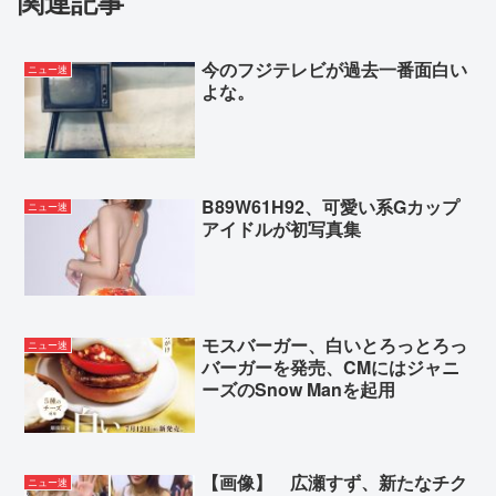
関連記事
中国人アメリカ人「えっ！？ジャップって赤信号で
右折できないの？」
今のフジテレビが過去一番面白い
【感動】中居正広「ひそかに被災地支援」か「誰に
ニュー速
よな。
も知られなくていい」
原爆投下、多分正しいw w w w w w w w w w w w w w
w w w w w w w w
広島に比べて長崎の原爆さんって影薄いよな
B89W61H92、可愛い系Gカップ
ニュー速
アイドルが初写真集
Powered by livedoor 相互RSS
モスバーガー、白いとろっとろっ
ニュー速
バーガーを発売、CMにはジャニ
ーズのSnow Manを起用
【画像】 広瀬すず、新たなチク
ニュー速