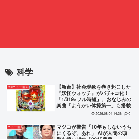
科学
【新台】社会現象を巻き起こした
talkニュー速＋
『妖怪ウォッチ』がパチ●コ化！
「1/319×フル時短」、おなじみの
楽曲「ようかい体操第一」も搭載
2026.08.04 14:36
0
マツコが警告「10年もしないうち
ニュー速
にくるぞ、あれ」 AIが人間の頭