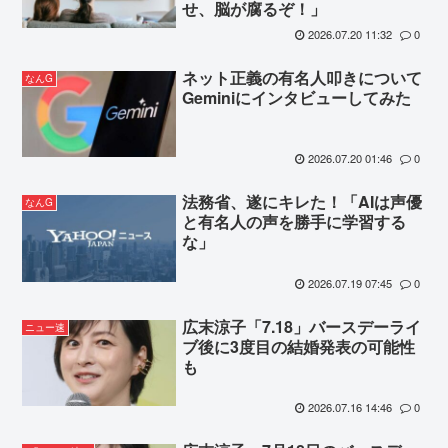
せ、脳が腐るぞ！」
2026.07.20 11:32
0
ネット正義の有名人叩きについて
なんG
Geminiにインタビューしてみた
2026.07.20 01:46
0
法務省、遂にキレた！「AIは声優
なんG
と有名人の声を勝手に学習する
な」
2026.07.19 07:45
0
広末涼子「7.18」バースデーライ
ニュー速
ブ後に3度目の結婚発表の可能性
も
2026.07.16 14:46
0