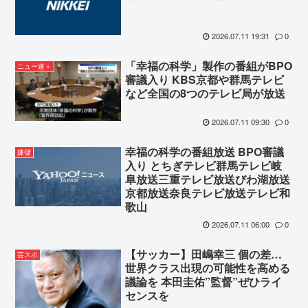
2026.07.11 19:31
0
「幸福の科学」製作の番組がBPO
ニュー速＋
審議入り KBS京都や群馬テレビ
など全国の8つのテレビ局が放送
2026.07.11 09:30
0
幸福の科学の番組放送 BPO審議
嫌儲
入り とちぎテレビ群馬テレビ岐
阜放送三重テレビ放送びわ湖放送
京都放送奈良テレビ放送テレビ和
歌山
2026.07.11 06:00
0
【サッカー】田嶋幸三 個の差…
芸スポ
世界クラス出現の可能性を高める
議論を 本田圭佑”監督”ぜひライ
センスを