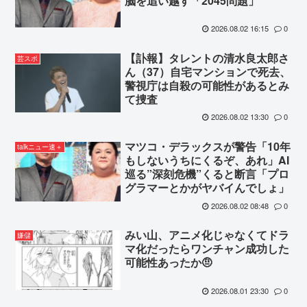
脳を追い越す「2045問題」
2026.08.02 16:15
0
【訃報】タレントの清水良太郎さ
芸スポ
ん（37）自宅マンションで死去、
警視庁は自殺の可能性があるとみ
て捜査
2026.08.02 13:30
0
マツコ・デラックスが警告「10年
talkニュー速＋
もしないうちにくるぞ、あれ」AI
巡る”深刻危機”くると断言「プロ
グラマーとかがヤバイんでしょ」
2026.08.02 08:48
0
みい山、アニメ化じゃなくてドラ
嫌儲
マ化だったらワンチャン成功した
可能性あったか🤨
2026.08.01 23:30
0