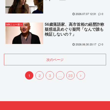
2026.07.07 12:31
0
56歳落語家、高市首相の経歴詐称
talkニュー速＋
疑惑追及めぐり疑問「なんで誰も
検証しないの？」
2026.06.30 20:17
0
次のページ
次
1
2
3
…
23
へ