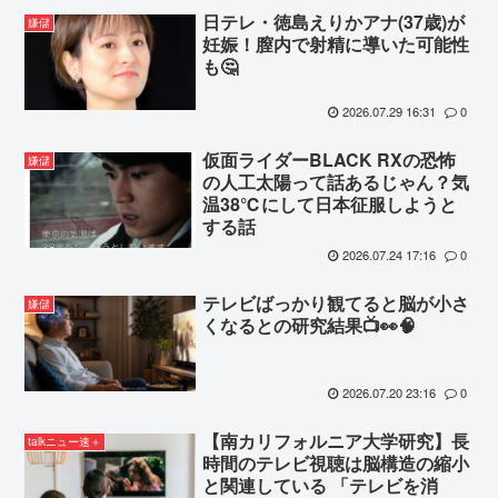
日テレ・徳島えりかアナ(37歳)が
嫌儲
妊娠！膣内で射精に導いた可能性
も🤔
2026.07.29 16:31
0
仮面ライダーBLACK RXの恐怖
嫌儲
の人工太陽って話あるじゃん？気
温38℃にして日本征服しようと
する話
2026.07.24 17:16
0
テレビばっかり観てると脳が小さ
嫌儲
くなるとの研究結果📺👀🧠
2026.07.20 23:16
0
【南カリフォルニア大学研究】長
talkニュー速＋
時間のテレビ視聴は脳構造の縮小
と関連している 「テレビを消