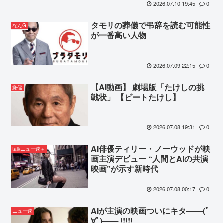
2026.07.10 19:45
0
タモリの葬儀で弔辞を読む可能性
なんG
が一番高い人物
2026.07.09 22:15
0
【AI動画】 劇場版「たけしの挑
嫌儲
戦状」 【ビートたけし】
2026.07.08 19:31
0
AI俳優ティリー・ノーウッドが映
talkニュー速＋
画主演デビュー “人間とAIの共演
映画”が示す新時代
2026.07.08 00:17
0
AIが主演の映画ついにキタ───(ﾟ
ニュー速
∀ﾟ)─── !!!!!