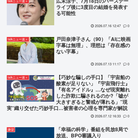
広末涼子、7月18日のバースデー
talkニュー速＋
ライブ後に3度目の結婚を発表す
る可能性
2026.07.16 12:47
0
戸田奈津子さん（90）「AIに映画
talkニュー速＋
字幕は無理」、理想は「存在感の
ない字幕」
2026.07.13 11:17
0
【巧妙な騙しの手口】「宇宙船の
talkニュー速＋
酸素が足りない」『宇宙飛行士』
『有名アイドル』…なぜ現実離れ
した詐欺に騙されるのか?「嘘が
大きすぎると警戒が薄れる」”現
実”織り交ぜた巧妙手口…被害者の心理を専門家が解説
2026.07.12 16:33
0
「幸福の科学」番組を民放8局で
嫌儲
放送、BPO審議入り